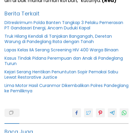
diri di bak mandi rumah korban,” katanya.
(Red)
Berita Terkait
Ditreskrimum Polda Banten Tangkap 3 Pelaku Pemerasan
PT Gandasari Energi, Ancam Duduki Kapal
Truk Hilang Kendali di Tanjakan Bangangah, Deretan
Warung di Pandeglang Rata dengan Tanah
Lapas Kelas IIA Serang Screening HIV 400 Warga Binaan
Kasus Tindak Pidana Perempuan dan Anak di Pandeglang
Turun
Kejari Serang Hentikan Penuntutan Sopir Pemakai Sabu
Lewat Restorative Justice
Lima Motor Hasil Curanmor Dikembalikan Polres Pandeglang
ke Pemiliknya
Berita
Banten
Gantung
diri
Baca Juga