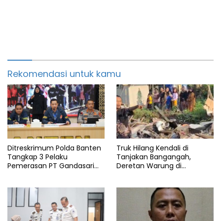
Rekomendasi untuk kamu
Ditreskrimum Polda Banten
Truk Hilang Kendali di
Tangkap 3 Pelaku
Tanjakan Bangangah,
Pemerasan PT Gandasari
Deretan Warung di
Energi, Ancam Duduki Kapal
Pandeglang Rata dengan
Tanah