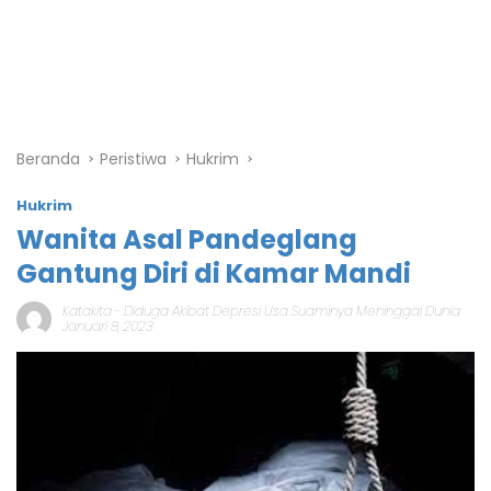
Beranda
Peristiwa
Hukrim
Hukrim
Wanita Asal Pandeglang
Gantung Diri di Kamar Mandi
Katakita
-
Diduga Akibat Depresi Usa Suaminya Meninggal Dunia
Januari 8, 2023