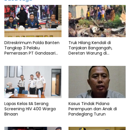
info
banten
info
pagelaran
Pandeglang
Ditreskrimum Polda Banten
Truk Hilang Kendali di
Tangkap 3 Pelaku
Tanjakan Bangangah,
Pemerasan PT Gandasari
Deretan Warung di
Energi, Ancam Duduki Kapal
Pandeglang Rata dengan
Tanah
Lapas Kelas IIA Serang
Kasus Tindak Pidana
Screening HIV 400 Warga
Perempuan dan Anak di
Binaan
Pandeglang Turun