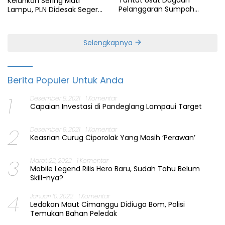
Tuntut Usut Dugaan
Keluhkan Sering Mati
Pelanggaran Sumpah
Lampu, PLN Didesak Segera
Jabatan Gubernur Banten
Perbaiki Layanan
Selengkapnya
Berita Populer Untuk Anda
1
Desember 8, 2021
1 Komentar
Capaian Investasi di Pandeglang Lampaui Target
2
Desember 9, 2021
1 Komentar
Keasrian Curug Ciporolak Yang Masih ‘Perawan’
3
Maret 22, 2022
1 Komentar
Mobile Legend Rilis Hero Baru, Sudah Tahu Belum
Skill-nya?
4
Januari 10, 2022
1 Komentar
Ledakan Maut Cimanggu Didiuga Bom, Polisi
Temukan Bahan Peledak