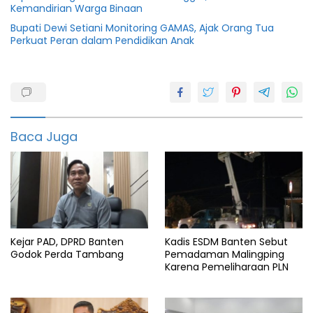
Kemandirian Warga Binaan
Bupati Dewi Setiani Monitoring GAMAS, Ajak Orang Tua
Perkuat Peran dalam Pendidikan Anak
Banten
Berita
pajak
Baca Juga
featured
info
banten
Info
pajak
Info
Kejar PAD, DPRD Banten
Kadis ESDM Banten Sebut
pandeglang
Godok Perda Tambang
Pemadaman Malingping
Karena Pemeliharaan PLN
Samsat
Pandeglang
UPTD
PPD