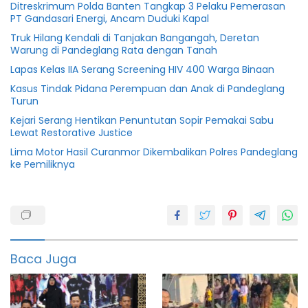
Ditreskrimum Polda Banten Tangkap 3 Pelaku Pemerasan
PT Gandasari Energi, Ancam Duduki Kapal
Truk Hilang Kendali di Tanjakan Bangangah, Deretan
Warung di Pandeglang Rata dengan Tanah
Lapas Kelas IIA Serang Screening HIV 400 Warga Binaan
Kasus Tindak Pidana Perempuan dan Anak di Pandeglang
Turun
Kejari Serang Hentikan Penuntutan Sopir Pemakai Sabu
Lewat Restorative Justice
Lima Motor Hasil Curanmor Dikembalikan Polres Pandeglang
ke Pemiliknya
featured
Kereta
kelinci
Baca Juga
Odong-
odong
Polda
Banten