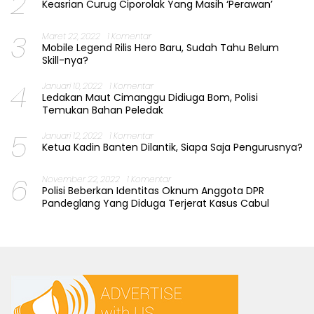
2
Keasrian Curug Ciporolak Yang Masih ‘Perawan’
3
Maret 22, 2022
1 Komentar
Mobile Legend Rilis Hero Baru, Sudah Tahu Belum
Skill-nya?
4
Januari 10, 2022
1 Komentar
Ledakan Maut Cimanggu Didiuga Bom, Polisi
Temukan Bahan Peledak
5
Januari 12, 2022
1 Komentar
Ketua Kadin Banten Dilantik, Siapa Saja Pengurusnya?
6
November 22, 2022
1 Komentar
Polisi Beberkan Identitas Oknum Anggota DPR
Pandeglang Yang Diduga Terjerat Kasus Cabul