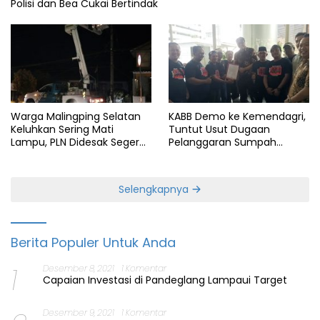
Polisi dan Bea Cukai Bertindak
Warga Malingping Selatan
KABB Demo ke Kemendagri,
Keluhkan Sering Mati
Tuntut Usut Dugaan
Lampu, PLN Didesak Segera
Pelanggaran Sumpah
Perbaiki Layanan
Jabatan Gubernur Banten
Selengkapnya
Berita Populer Untuk Anda
1
Desember 8, 2021
1 Komentar
Capaian Investasi di Pandeglang Lampaui Target
Desember 9, 2021
1 Komentar