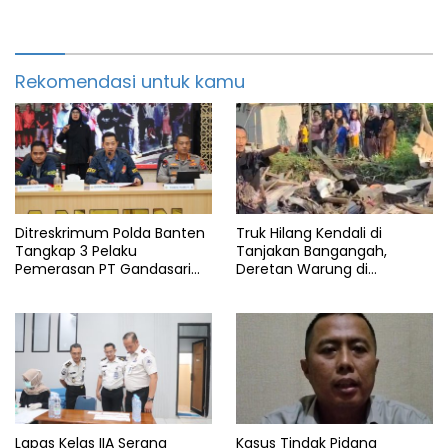
Rekomendasi untuk kamu
Ditreskrimum Polda Banten
Truk Hilang Kendali di
Tangkap 3 Pelaku
Tanjakan Bangangah,
Pemerasan PT Gandasari
Deretan Warung di
Energi, Ancam Duduki Kapal
Pandeglang Rata dengan
Tanah
Lapas Kelas IIA Serang
Kasus Tindak Pidana