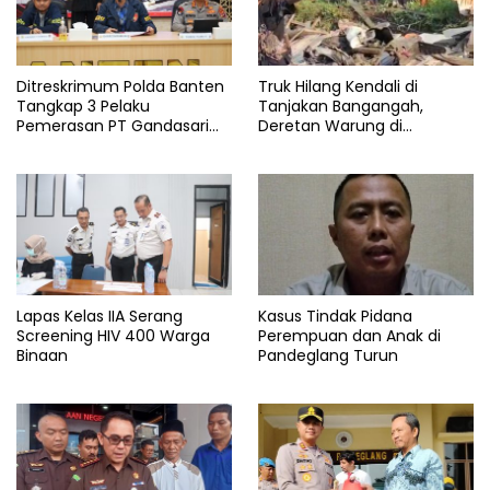
Polres
Pandeglang
Ditreskrimum Polda Banten
Truk Hilang Kendali di
Satlantas
Tangkap 3 Pelaku
Tanjakan Bangangah,
Pemerasan PT Gandasari
Deretan Warung di
Energi, Ancam Duduki Kapal
Pandeglang Rata dengan
Tanah
Lapas Kelas IIA Serang
Kasus Tindak Pidana
Screening HIV 400 Warga
Perempuan dan Anak di
Binaan
Pandeglang Turun