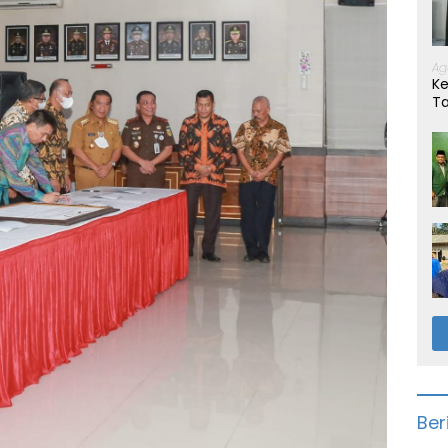
Ag
Ke
T
Ber