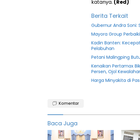
katanya.
(Red)
Berita Terkait
Gubernur Andra Soni: S
Mayora Group Perbaiki
Kadin Banten: Kecepata
Pelabuhan
Petani Malingping But
Kenaikan Pertamax Biki
Persen, Ojol Kewalaha
Harga Minyakita di Pa
Bank
banten
Komentar
Berita
bank
Baca Juga
featured
info