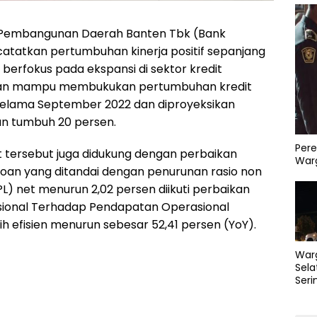
 Pembangunan Daerah Banten Tbk (Bank
atatkan pertumbuhan kinerja positif sepanjang
berfokus pada ekspansi di sektor kredit
oan mampu membukukan pertumbuhan kredit
selama September 2022 dan diproyeksikan
n tumbuh 20 persen.
Pere
 tersebut juga didukung dengan perbaikan
Warg
eroan yang ditandai dengan penurunan rasio non
L) net menurun 2,02 persen diikuti perbaikan
sional Terhadap Pendapatan Operasional
h efisien menurun sebesar 52,41 persen (YoY).
War
Sela
Seri
PLN 
Perb