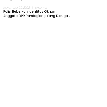
November 22, 2022
1 Komentar
Polisi Beberkan Identitas Oknum
Anggota DPR Pandeglang Yang Diduga
Terjerat Kasus Cabul