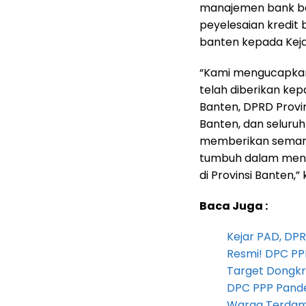
manajemen bank ba
peyelesaian kredit
banten kepada Kejak
“Kami mengucapkan 
telah diberikan kep
Banten, DPRD Provin
Banten, dan seluru
memberikan semang
tumbuh dalam men
di Provinsi Banten,”
Baca Juga :
Kejar PAD, D
Resmi! DPC PP
Target Dongkr
DPC PPP Pandeg
Warga Terdam