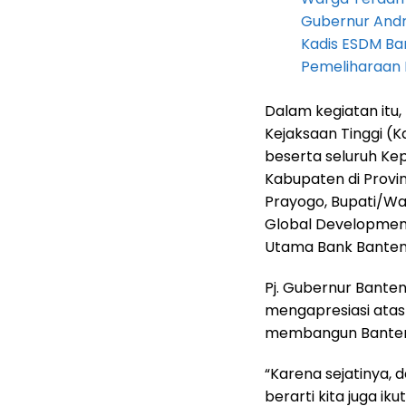
Gubernur Andra 
Kadis ESDM B
Pemeliharaan 
Dalam kegiatan itu,
Kejaksaan Tinggi (K
beserta seluruh Kep
Kabupaten di Provin
Prayogo, Bupati/Wal
Global Development,
Utama Bank Banten
Pj. Gubernur Bante
mengapresiasi atas 
membangun Bante
“Karena sejatinya,
berarti kita juga i