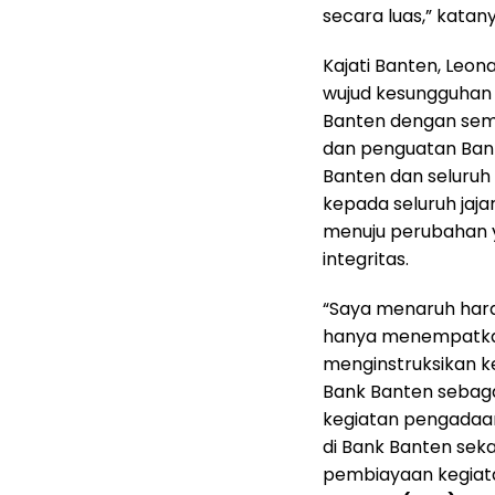
secara luas,” katany
Kajati Banten, Leo
wujud kesungguhan 
Banten dengan sema
dan penguatan Bank
Banten dan seluruh 
kepada seluruh ja
menuju perubahan 
integritas.
“Saya menaruh har
hanya menempatkan
menginstruksikan k
Bank Banten sebag
kegiatan pengadaa
di Bank Banten sek
pembiayaan kegiata