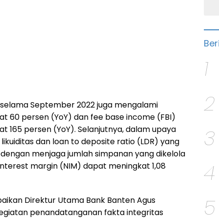
Ber
1
2
selama September 2022 juga mengalami
at 60 persen (YoY) dan fee base income (FBI)
t 165 persen (YoY). Selanjutnya, dalam upaya
3
ikuiditas dan loan to deposite ratio (LDR) yang
ya dengan menjaga jumlah simpanan yang dikelola
4
interest margin (NIM) dapat meningkat 1,08
5
paikan Direktur Utama Bank Banten Agus
egiatan penandatanganan fakta integritas