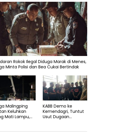
daran Rokok Ilegal Diduga Marak di Menes,
a Minta Polisi dan Bea Cukai Bertindak
ga Malingping
KABB Demo ke
tan Keluhkan
Kemendagri, Tuntut
ng Mati Lampu,
Usut Dugaan
Didesak Segera
Pelanggaran Sumpah
aiki Layanan
Jabatan Gubernur