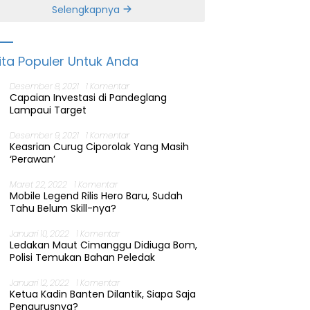
Banten
Selengkapnya
ita Populer Untuk Anda
Desember 8, 2021
1 Komentar
Capaian Investasi di Pandeglang
Lampaui Target
Desember 9, 2021
1 Komentar
Keasrian Curug Ciporolak Yang Masih
‘Perawan’
Maret 22, 2022
1 Komentar
Mobile Legend Rilis Hero Baru, Sudah
Tahu Belum Skill-nya?
Januari 10, 2022
1 Komentar
Ledakan Maut Cimanggu Didiuga Bom,
Polisi Temukan Bahan Peledak
Januari 12, 2022
1 Komentar
Ketua Kadin Banten Dilantik, Siapa Saja
Pengurusnya?