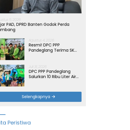
ustus 5, 2026
jar PAD, DPRD Banten Godok Perda
ambang
Agustus 4, 2026
Resmi! DPC PPP
Pandeglang Terima SK
Periode 2026-2031, Target
Dongkrak Suara
Juli 31, 2026
DPC PPP Pandeglang
Salurkan 10 Ribu Liter Air
Bersih untuk Warga
Terdampak Kemarau di
Patia
Selengkapnya
ita Peristiwa