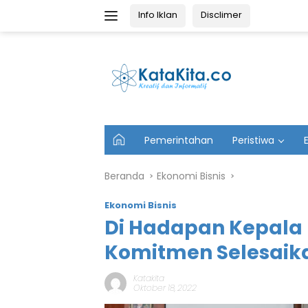
Langsung
Info Iklan
Disclimer
ke
konten
U
Pemerintahan
Peristiwa
t
a
m
Beranda
Ekonomi Bisnis
a
Ekonomi Bisnis
Di Hadapan Kepala 
Komitmen Selesaik
Katakita
Oktober 18, 2022