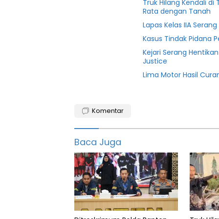
Truk Hilang Kendali d
Rata dengan Tanah
Lapas Kelas IIA Seran
Kasus Tindak Pidana 
Kejari Serang Hentika
Justice
Lima Motor Hasil Cura
Banten
Komentar
Bhayangkara
biddokes
Baca Juga
dokkes
Humas
polres
Hut
Pandeglang