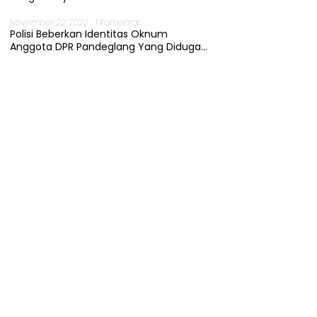
November 22, 2022
1 Komentar
Polisi Beberkan Identitas Oknum
Anggota DPR Pandeglang Yang Diduga
Terjerat Kasus Cabul