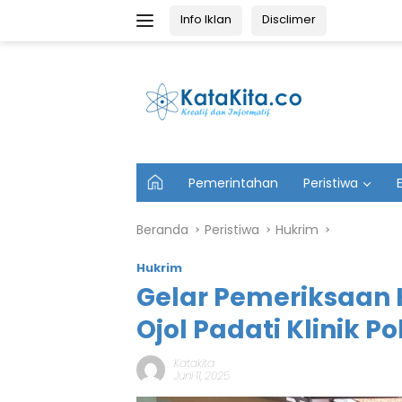
Langsung
Info Iklan
Disclimer
ke
konten
U
Pemerintahan
Peristiwa
t
a
m
Beranda
Peristiwa
Hukrim
a
Hukrim
Gelar Pemeriksaan K
Ojol Padati Klinik 
Katakita
Juni 11, 2025