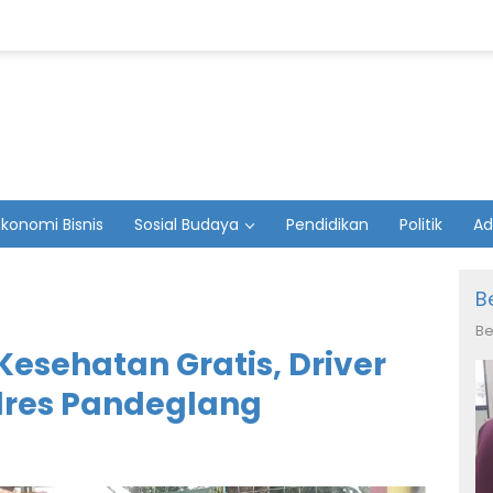
Ekonomi Bisnis
Sosial Budaya
Pendidikan
Politik
Ad
B
Be
esehatan Gratis, Driver
Polres Pandeglang