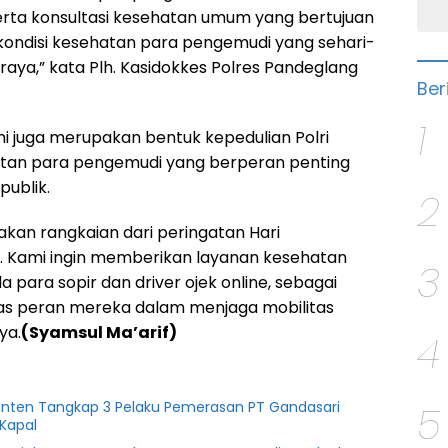
serta konsultasi kesehatan umum yang bertujuan
ondisi kesehatan para pengemudi yang sehari-
n raya,” kata Plh. Kasidokkes Polres Pandeglang
Ber
1
 ini juga merupakan bentuk kepedulian Polri
tan para pengemudi yang berperan penting
publik.
2
akan rangkaian dari peringatan Hari
. Kami ingin memberikan layanan kesehatan
3
a para sopir dan driver ojek online, sebagai
tas peran mereka dalam menjaga mobilitas
ya.
(Syamsul Ma’arif)
4
5
anten Tangkap 3 Pelaku Pemerasan PT Gandasari
Kapal