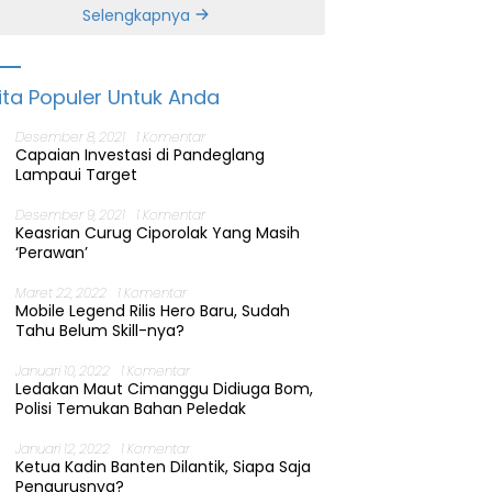
Banten
Selengkapnya
ita Populer Untuk Anda
Desember 8, 2021
1 Komentar
Capaian Investasi di Pandeglang
Lampaui Target
Desember 9, 2021
1 Komentar
Keasrian Curug Ciporolak Yang Masih
‘Perawan’
Maret 22, 2022
1 Komentar
Mobile Legend Rilis Hero Baru, Sudah
Tahu Belum Skill-nya?
Januari 10, 2022
1 Komentar
Ledakan Maut Cimanggu Didiuga Bom,
Polisi Temukan Bahan Peledak
Januari 12, 2022
1 Komentar
Ketua Kadin Banten Dilantik, Siapa Saja
Pengurusnya?