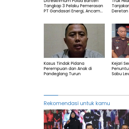
Ditreskrimum Polda Banten
Truk Hila
Tangkap 3 Pelaku Pemerasan
Tanjaka
Polda
PT Gandasari Energi, Ancam
Deretan
Duduki Kapal
Pandegl
Polres
Tanah
Pandeglang
Kasus Tindak Pidana
Kejari S
Perempuan dan Anak di
Penuntu
Pandeglang Turun
Sabu Lew
Justice
Rekomendasi untuk kamu