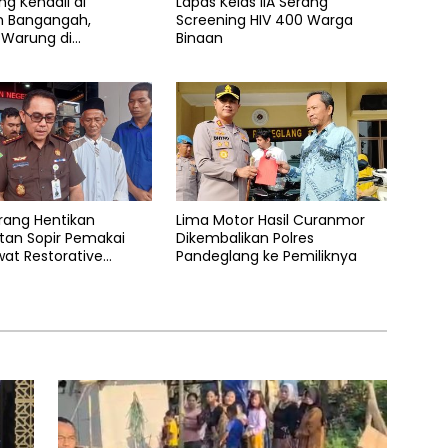
ng Kendali di
Lapas Kelas IIA Serang
n Bangangah,
Screening HIV 400 Warga
 Warung di
Binaan
ang Rata dengan
erang Hentikan
Lima Motor Hasil Curanmor
tan Sopir Pemakai
Dikembalikan Polres
at Restorative
Pandeglang ke Pemiliknya