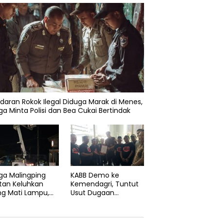
daran Rokok Ilegal Diduga Marak di Menes,
a Minta Polisi dan Bea Cukai Bertindak
ga Malingping
KABB Demo ke
tan Keluhkan
Kemendagri, Tuntut
ng Mati Lampu,
Usut Dugaan
Didesak Segera
Pelanggaran Sumpah
aiki Layanan
Jabatan Gubernur