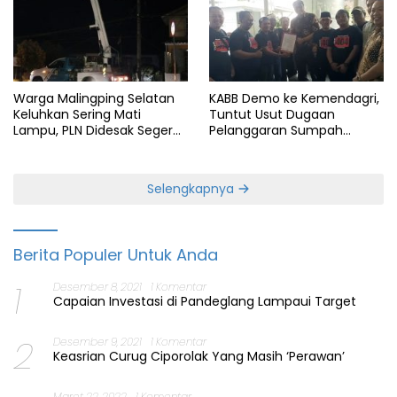
Warga Malingping Selatan
KABB Demo ke Kemendagri,
Keluhkan Sering Mati
Tuntut Usut Dugaan
Lampu, PLN Didesak Segera
Pelanggaran Sumpah
Perbaiki Layanan
Jabatan Gubernur Banten
Selengkapnya
Berita Populer Untuk Anda
1
Desember 8, 2021
1 Komentar
Capaian Investasi di Pandeglang Lampaui Target
2
Desember 9, 2021
1 Komentar
Keasrian Curug Ciporolak Yang Masih ‘Perawan’
Maret 22, 2022
1 Komentar