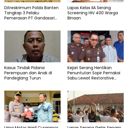
Ditreskrimum Polda Banten
Lapas Kelas IIA Serang
Tangkap 3 Pelaku
Screening HIV 400 Warga
Pemerasan PT Gandasari
Binaan
Energi, Ancam Duduki Kapal
Kasus Tindak Pidana
Kejari Serang Hentikan
Perempuan dan Anak di
Penuntutan Sopir Pemakai
Pandeglang Turun
Sabu Lewat Restorative
Justice
Lima Motor Hasil Curanmor
Lapas Serang Gelar Senam