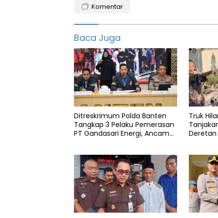
Komentar
kelas
dua
Baca Juga
Lapas
lembaga
pemasyarakatan
serang
Ditreskrimum Polda Banten
Truk Hila
Tangkap 3 Pelaku Pemerasan
Tanjaka
PT Gandasari Energi, Ancam
Deretan
Duduki Kapal
Pandegl
Tanah