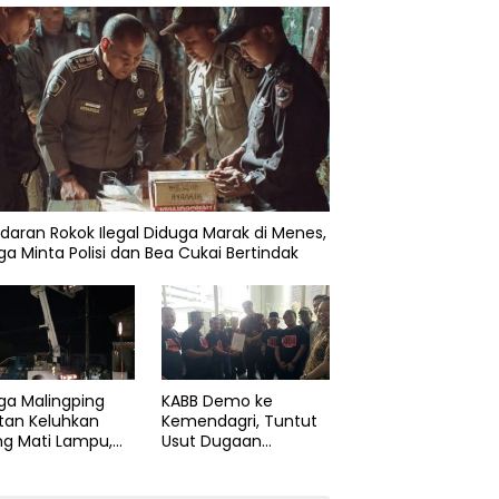
daran Rokok Ilegal Diduga Marak di Menes,
a Minta Polisi dan Bea Cukai Bertindak
ga Malingping
KABB Demo ke
tan Keluhkan
Kemendagri, Tuntut
ng Mati Lampu,
Usut Dugaan
Didesak Segera
Pelanggaran Sumpah
aiki Layanan
Jabatan Gubernur