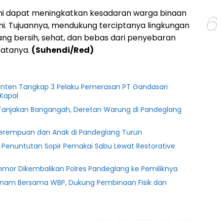
ni dapat meningkatkan kesadaran warga binaan
6
ni. Tujuannya, mendukung terciptanya lingkungan
g bersih, sehat, dan bebas dari penyebaran
katanya.
(Suhendi/Red)
anten Tangkap 3 Pelaku Pemerasan PT Gandasari
Kapal
i Tanjakan Bangangah, Deretan Warung di Pandeglang
Perempuan dan Anak di Pandeglang Turun
n Penuntutan Sopir Pemakai Sabu Lewat Restorative
nmor Dikembalikan Polres Pandeglang ke Pemiliknya
enam Bersama WBP, Dukung Pembinaan Fisik dan