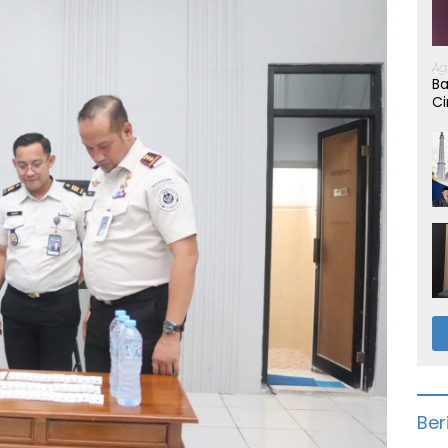
Ag
Ba
Ci
Ber