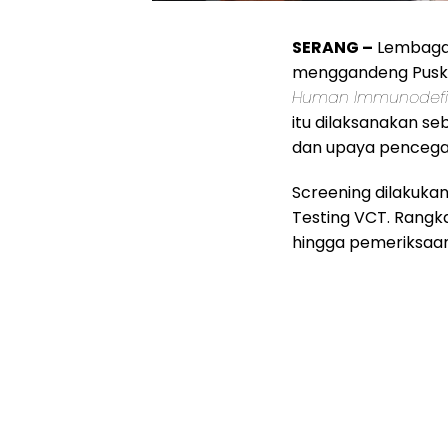
SERANG –
Lembaga 
menggandeng Puske
Human Immunodefic
itu dilaksanakan s
dan upaya pencegah
Screening dilakuka
Testing VCT. Rangka
hingga pemeriksaan