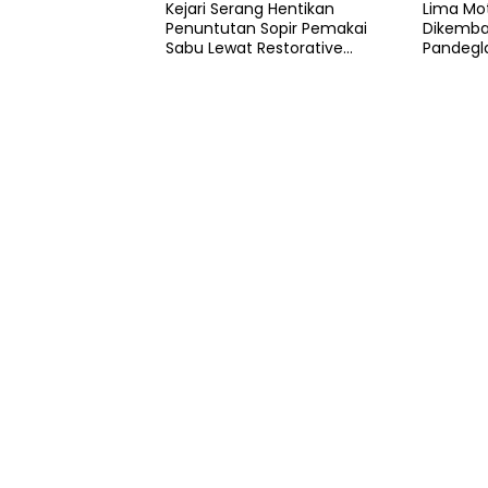
Kejari Serang Hentikan
Lima Mo
Penuntutan Sopir Pemakai
Dikembal
Sabu Lewat Restorative
Pandegl
Justice