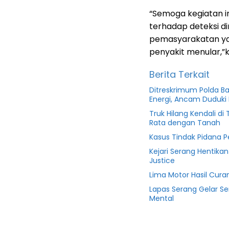
“Semoga kegiatan i
terhadap deteksi di
pemasyarakatan yan
penyakit menular,”
Berita Terkait
Ditreskrimum Polda B
Energi, Ancam Duduki 
Truk Hilang Kendali d
Rata dengan Tanah
Kasus Tindak Pidana 
Kejari Serang Hentika
Justice
Lima Motor Hasil Cura
Lapas Serang Gelar S
Mental
Banten