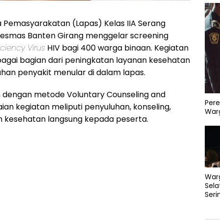
Pemasyarakatan (Lapas) Kelas IIA Serang
smas Banten Girang menggelar screening
iency Virus
HIV bagi 400 warga binaan. Kegiatan
ebagai bagian dari peningkatan layanan kesehatan
an penyakit menular di dalam lapas.
n dengan metode Voluntary Counseling and
Pere
ian kegiatan meliputi penyuluhan, konseling,
Warg
 kesehatan langsung kepada peserta.
War
Sela
Seri
PLN 
Perb