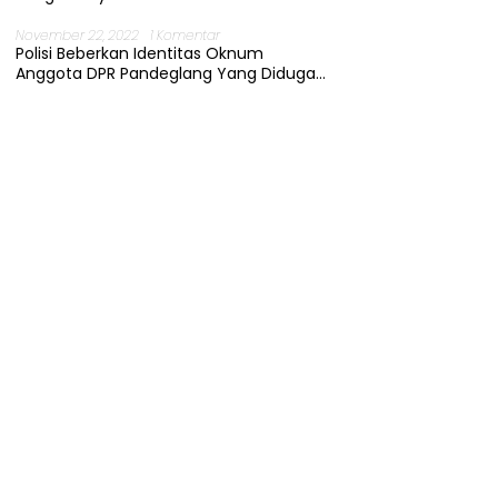
November 22, 2022
1 Komentar
Polisi Beberkan Identitas Oknum
Anggota DPR Pandeglang Yang Diduga
Terjerat Kasus Cabul