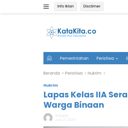
Langsung
Info Iklan
Disclimer
ke
konten
U
Pemerintahan
Peristiwa
t
a
m
Beranda
Peristiwa
Hukrim
a
Hukrim
Lapas Kelas IIA Ser
Warga Binaan
Katakita
Juni 27, 2026