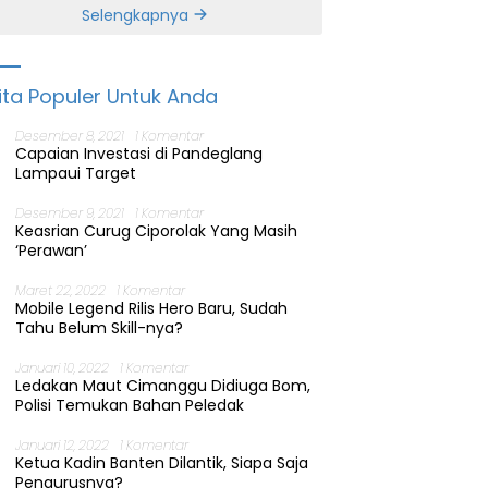
Banten
Selengkapnya
ita Populer Untuk Anda
Desember 8, 2021
1 Komentar
Capaian Investasi di Pandeglang
Lampaui Target
Desember 9, 2021
1 Komentar
Keasrian Curug Ciporolak Yang Masih
‘Perawan’
Maret 22, 2022
1 Komentar
Mobile Legend Rilis Hero Baru, Sudah
Tahu Belum Skill-nya?
Januari 10, 2022
1 Komentar
Ledakan Maut Cimanggu Didiuga Bom,
Polisi Temukan Bahan Peledak
Januari 12, 2022
1 Komentar
Ketua Kadin Banten Dilantik, Siapa Saja
Pengurusnya?