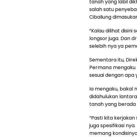
tanah yang labil dik
salah satu penyeba
Cibaliung dimasuka
“Kalau dilihat disin
longsor juga. Dan d
selebih nya ya pem
Sementara itu, Dire
Permana mengaku 
sesuai dengan apa 
Ia mengaku, bakal 
didahulukan lantar
tanah yang berada 
“Pasti kita kerjaka
juga spesifikasi ny
memang kondisinya s