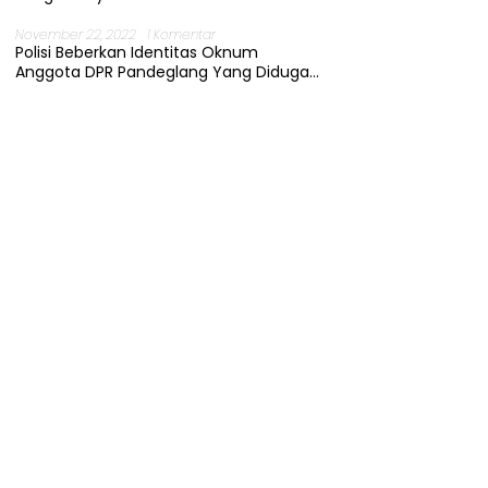
November 22, 2022
1 Komentar
Polisi Beberkan Identitas Oknum
Anggota DPR Pandeglang Yang Diduga
Terjerat Kasus Cabul