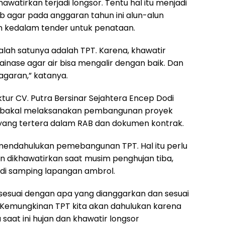
hawatirkan terjadi longsor. Tentu hal itu menjadi
b agar pada anggaran tahun ini alun-alun
n kedalam tender untuk penataan.
i salah satunya adalah TPT. Karena, khawatir
rainase agar air bisa mengalir dengan baik. Dan
agaran,” katanya.
ktur CV. Putra Bersinar Sejahtera Encep Dodi
bakal melaksanakan pembangunan proyek
yang tertera dalam RAB dan dokumen kontrak.
mendahulukan pemebangunan TPT. Hal itu perlu
an dikhawatirkan saat musim penghujan tiba,
di samping lapangan ambrol.
n sesuai dengan apa yang dianggarkan dan sesuai
a. Kemungkinan TPT kita akan dahulukan karena
aat ini hujan dan khawatir longsor