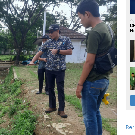
Ag
D
Ha
Ber