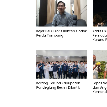
pupr
Pembangunan
Alun-alun
Kejar PAD, DPRD Banten Godok
Kadis E
Perda Tambang
Pemadam
Karena 
Karang Taruna Kabupaten
Lapas S
Pandeglang Resmi Dilantik
dan Angg
Kemandi