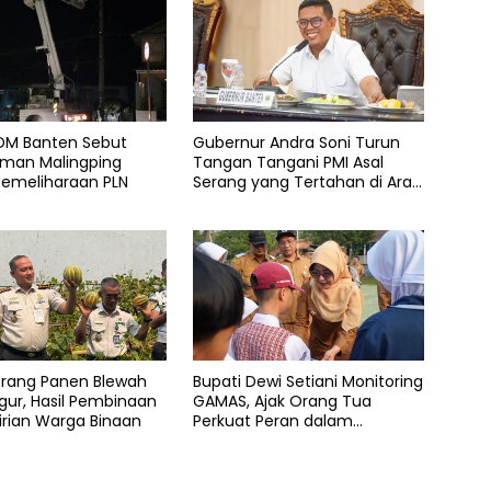
SDM Banten Sebut
Gubernur Andra Soni Turun
an Malingping
Tangan Tangani PMI Asal
Pemeliharaan PLN
Serang yang Tertahan di Arab
Saudi
erang Panen Blewah
Bupati Dewi Setiani Monitoring
ur, Hasil Pembinaan
GAMAS, Ajak Orang Tua
rian Warga Binaan
Perkuat Peran dalam
Pendidikan Anak