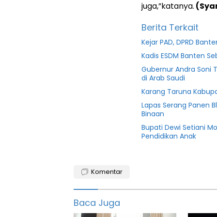
juga,”katanya.
(Sya
Berita Terkait
Kejar PAD, DPRD Ban
Kadis ESDM Banten S
Gubernur Andra Soni 
di Arab Saudi
Karang Taruna Kabupa
Lapas Serang Panen B
Binaan
Bupati Dewi Setiani M
Pendidikan Anak
Cibaliung
Komentar
DPUPR
featured
Baca Juga
Info