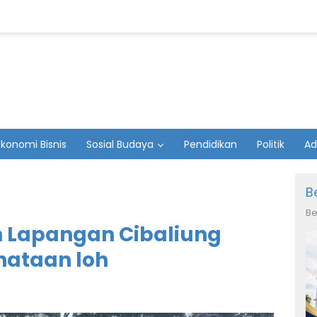
Ekonomi Bisnis
Sosial Budaya
Pendidikan
Politik
Ad
B
Be
n Lapangan Cibaliung
nataan loh