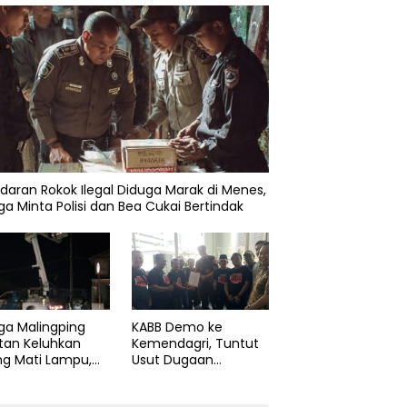
daran Rokok Ilegal Diduga Marak di Menes,
a Minta Polisi dan Bea Cukai Bertindak
KABB Demo ke
ga Malingping
Kemendagri, Tuntut
tan Keluhkan
Usut Dugaan
ng Mati Lampu,
Pelanggaran Sumpah
Didesak Segera
Jabatan Gubernur
aiki Layanan