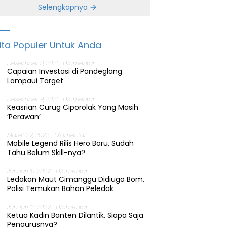
Banten
Selengkapnya
ita Populer Untuk Anda
Desember 8, 2021
1 Komentar
Capaian Investasi di Pandeglang
Lampaui Target
Desember 9, 2021
1 Komentar
Keasrian Curug Ciporolak Yang Masih
‘Perawan’
Maret 22, 2022
1 Komentar
Mobile Legend Rilis Hero Baru, Sudah
Tahu Belum Skill-nya?
Januari 10, 2022
1 Komentar
Ledakan Maut Cimanggu Didiuga Bom,
Polisi Temukan Bahan Peledak
Januari 12, 2022
1 Komentar
Ketua Kadin Banten Dilantik, Siapa Saja
Pengurusnya?