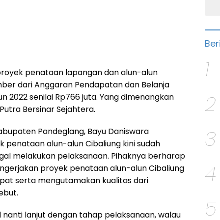
Ber
1
 proyek penataan lapangan dan alun-alun
umber dari Anggaran Pendapatan dan Belanja
2
n 2022 senilai Rp766 juta. Yang dimenangkan
Putra Bersinar Sejahtera.
3
abupaten Pandeglang, Bayu Daniswara
 penataan alun-alun Cibaliung kini sudah
ggal melakukan pelaksanaan. Pihaknya berharap
4
gerjakan proyek penataan alun-alun Cibaliung
cepat serta mengutamakan kualitas dari
ebut.
5
 nanti lanjut dengan tahap pelaksanaan, walau