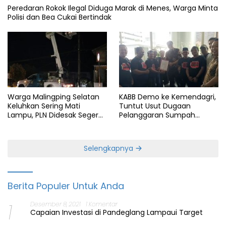
Peredaran Rokok Ilegal Diduga Marak di Menes, Warga Minta
Polisi dan Bea Cukai Bertindak
Warga Malingping Selatan
KABB Demo ke Kemendagri,
Keluhkan Sering Mati
Tuntut Usut Dugaan
Lampu, PLN Didesak Segera
Pelanggaran Sumpah
Perbaiki Layanan
Jabatan Gubernur Banten
Selengkapnya
Berita Populer Untuk Anda
1
Desember 8, 2021
1 Komentar
Capaian Investasi di Pandeglang Lampaui Target