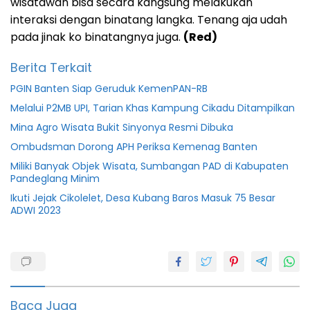
wisatawan bisa secara kangsung melakukan
interaksi dengan binatang langka. Tenang aja udah
pada jinak ko binatangnya juga.
(Red)
Berita Terkait
PGIN Banten Siap Geruduk KemenPAN-RB
Melalui P2MB UPI, Tarian Khas Kampung Cikadu Ditampilkan
Mina Agro Wisata Bukit Sinyonya Resmi Dibuka
Ombudsman Dorong APH Periksa Kemenag Banten
Miliki Banyak Objek Wisata, Sumbangan PAD di Kabupaten
Pandeglang Minim
Ikuti Jejak Cikolelet, Desa Kubang Baros Masuk 75 Besar
ADWI 2023
Bali
Berita
bali
Baca Juga
Berita