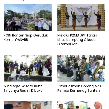
travel
Berits
pariwisata
Budaya
bali
PGIN Banten Siap Geruduk
Melalui P2MB UPI, Tarian
featured
KemenPAN-RB
Khas Kampung Cikadu
Ditampilkan
Info
bali
Info
pariwisata
Info
travel
Objek
wisata
Mina Agro Wisata Bukit
Ombudsman Dorong APH
Sinyonya Resmi Dibuka
Periksa Kemenag Banten