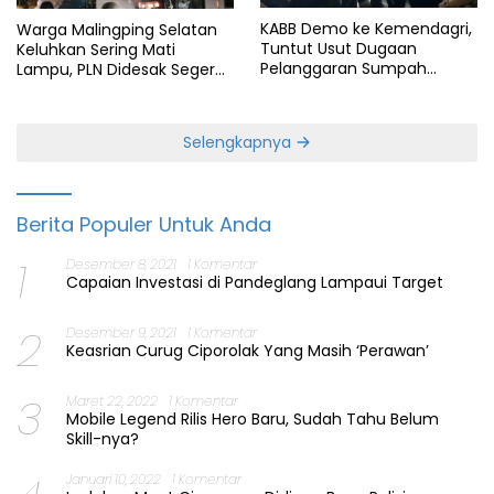
KABB Demo ke Kemendagri,
Warga Malingping Selatan
Tuntut Usut Dugaan
Keluhkan Sering Mati
Pelanggaran Sumpah
Lampu, PLN Didesak Segera
Jabatan Gubernur Banten
Perbaiki Layanan
Selengkapnya
Berita Populer Untuk Anda
1
Desember 8, 2021
1 Komentar
Capaian Investasi di Pandeglang Lampaui Target
2
Desember 9, 2021
1 Komentar
Keasrian Curug Ciporolak Yang Masih ‘Perawan’
3
Maret 22, 2022
1 Komentar
Mobile Legend Rilis Hero Baru, Sudah Tahu Belum
Skill-nya?
Januari 10, 2022
1 Komentar