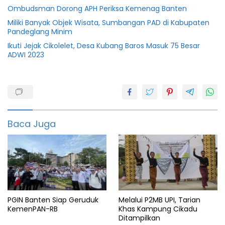
Ombudsman Dorong APH Periksa Kemenag Banten
Miliki Banyak Objek Wisata, Sumbangan PAD di Kabupaten
Pandeglang Minim
Ikuti Jejak Cikolelet, Desa Kubang Baros Masuk 75 Besar
ADWI 2023
Anyer
cinangka
Lebaran
Baca Juga
Wisatawan
PGIN Banten Siap Geruduk
Melalui P2MB UPI, Tarian
KemenPAN-RB
Khas Kampung Cikadu
Ditampilkan