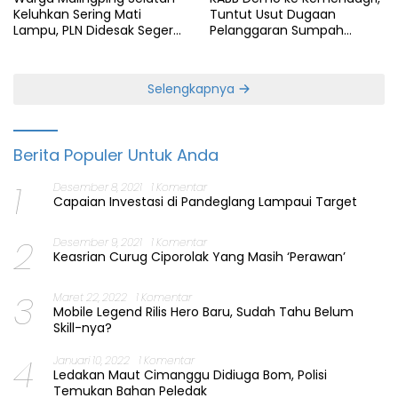
Keluhkan Sering Mati
Tuntut Usut Dugaan
Lampu, PLN Didesak Segera
Pelanggaran Sumpah
Perbaiki Layanan
Jabatan Gubernur Banten
Selengkapnya
Berita Populer Untuk Anda
1
Desember 8, 2021
1 Komentar
Capaian Investasi di Pandeglang Lampaui Target
2
Desember 9, 2021
1 Komentar
Keasrian Curug Ciporolak Yang Masih ‘Perawan’
3
Maret 22, 2022
1 Komentar
Mobile Legend Rilis Hero Baru, Sudah Tahu Belum
Skill-nya?
4
Januari 10, 2022
1 Komentar
Ledakan Maut Cimanggu Didiuga Bom, Polisi
Temukan Bahan Peledak