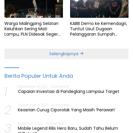
Warga Malingping Selatan
KABB Demo ke Kemendagri,
Keluhkan Sering Mati
Tuntut Usut Dugaan
Lampu, PLN Didesak Segera
Pelanggaran Sumpah
Perbaiki Layanan
Jabatan Gubernur Banten
Selengkapnya
Berita Populer Untuk Anda
1
Desember 8, 2021
1 Komentar
Capaian Investasi di Pandeglang Lampaui Target
2
Desember 9, 2021
1 Komentar
Keasrian Curug Ciporolak Yang Masih ‘Perawan’
3
Maret 22, 2022
1 Komentar
Mobile Legend Rilis Hero Baru, Sudah Tahu Belum