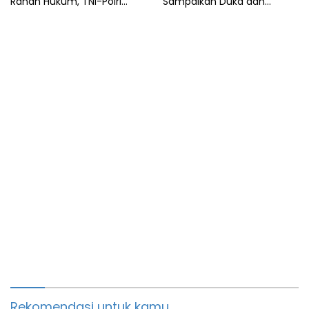
Ranah Hukum, TNI-Polri
Sampaikan Duka dan
Tegaskan Tetap Solid
Tanggung Biaya
Pengobatan
Rekomendasi untuk kamu