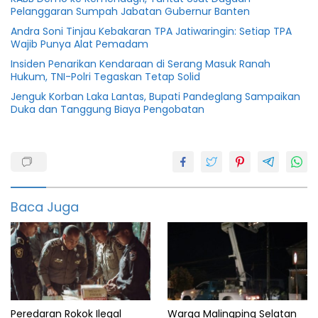
Pelanggaran Sumpah Jabatan Gubernur Banten
Andra Soni Tinjau Kebakaran TPA Jatiwaringin: Setiap TPA
Wajib Punya Alat Pemadam
Insiden Penarikan Kendaraan di Serang Masuk Ranah
Hukum, TNI-Polri Tegaskan Tetap Solid
Jenguk Korban Laka Lantas, Bupati Pandeglang Sampaikan
Duka dan Tanggung Biaya Pengobatan
featured
info
banten
Baca Juga
Info
pandeglang
Jembatan
rusak
Jiput
Peredaran Rokok Ilegal
Warga Malingping Selatan