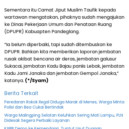
Sementara itu Camat Jiput Muslim Taufik kepada
wartawan mengatakan, pihaknya sudah mengajukan
ke Dinas Pekerjaan Umum dan Penataan Ruang
(DPUPR) Kabuapten Pandeglang.
“Ia belum diperbaiki, tapi sudah ditembuskan ke
DPUPR. Bahkan kita memberikan laporan jembatan
rusak akibat bencana air deras, jembatan galusur
Sukacai, jambatan Kadu Bajau paniis Lebak, jembatan
Kadu Jami Janaka dan jembatan Gempol Janaka,”
katanya.
(*/Syam)
Berita Terkait
Peredaran Rokok Ilegal Diduga Marak di Menes, Warga Minta
Polisi dan Bea Cukai Bertindak
Warga Malingping Selatan Keluhkan Sering Mati Lampu, PLN
Didesak Segera Perbaiki Layanan
KABB Demo ke Kemendagri, Tuntut Usut Dugaan