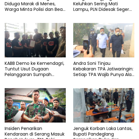
Diduga Marak di Menes,
Keluhkan Sering Mati
Warga Minta Polisi dan Bea
Lampu, PLN Didesak Segera
Cukai Bertindak
Perbaiki Layanan
KABB Demo ke Kemendagri,
Andra Soni Tinjau
Tuntut Usut Dugaan
Kebakaran TPA Jatiwaringin:
Pelanggaran Sumpah
Setiap TPA Wajib Punya Alat
Jabatan Gubernur Banten
Pemadam
Insiden Penarikan
Jenguk Korban Laka Lantas,
Kendaraan di Serang Masuk
Bupati Pandeglang