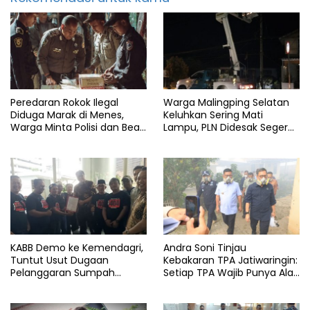
Peredaran Rokok Ilegal
Warga Malingping Selatan
Diduga Marak di Menes,
Keluhkan Sering Mati
Warga Minta Polisi dan Bea
Lampu, PLN Didesak Segera
Cukai Bertindak
Perbaiki Layanan
KABB Demo ke Kemendagri,
Andra Soni Tinjau
Tuntut Usut Dugaan
Kebakaran TPA Jatiwaringin:
Pelanggaran Sumpah
Setiap TPA Wajib Punya Alat
Jabatan Gubernur Banten
Pemadam