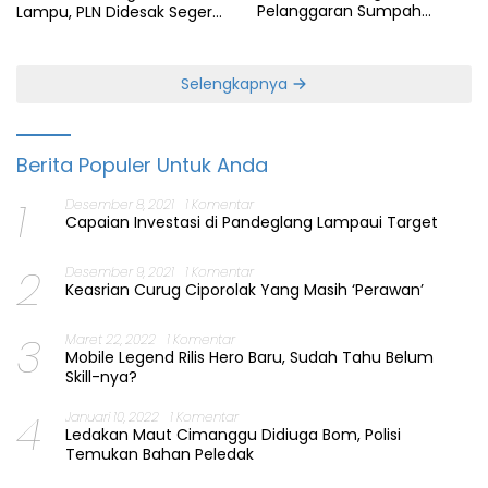
Pelanggaran Sumpah
Lampu, PLN Didesak Segera
Jabatan Gubernur Banten
Perbaiki Layanan
Selengkapnya
Berita Populer Untuk Anda
1
Desember 8, 2021
1 Komentar
Capaian Investasi di Pandeglang Lampaui Target
2
Desember 9, 2021
1 Komentar
Keasrian Curug Ciporolak Yang Masih ‘Perawan’
3
Maret 22, 2022
1 Komentar
Mobile Legend Rilis Hero Baru, Sudah Tahu Belum
Skill-nya?
4
Januari 10, 2022
1 Komentar
Ledakan Maut Cimanggu Didiuga Bom, Polisi
Temukan Bahan Peledak