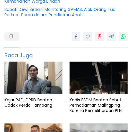
Kemandirian Warga Binaan
Bupati Dewi Setiani Monitoring GAMAS, Ajak Orang Tua
Perkuat Peran dalam Pendidikan Anak
Banten
BOP
Bupati
Baca Juga
Pandeglang
Dindikbud
featured
Pandeglang
PAUD
Kejar PAD, DPRD Banten
Kadis ESDM Banten Sebut
Godok Perda Tambang
Pemadaman Malingping
Provinsi
Karena Pemeliharaan PLN