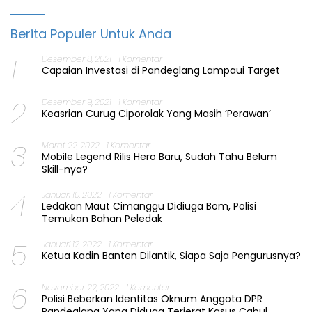
Berita Populer Untuk Anda
1
Desember 8, 2021
1 Komentar
Capaian Investasi di Pandeglang Lampaui Target
2
Desember 9, 2021
1 Komentar
Keasrian Curug Ciporolak Yang Masih ‘Perawan’
3
Maret 22, 2022
1 Komentar
Mobile Legend Rilis Hero Baru, Sudah Tahu Belum
Skill-nya?
4
Januari 10, 2022
1 Komentar
Ledakan Maut Cimanggu Didiuga Bom, Polisi
Temukan Bahan Peledak
5
Januari 12, 2022
1 Komentar
Ketua Kadin Banten Dilantik, Siapa Saja Pengurusnya?
6
November 22, 2022
1 Komentar
Polisi Beberkan Identitas Oknum Anggota DPR
Pandeglang Yang Diduga Terjerat Kasus Cabul