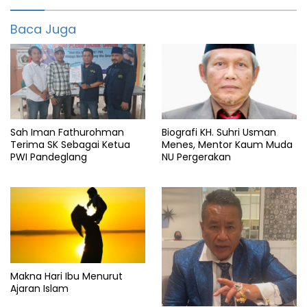
Dprd
Baca Juga
featured
Hari
Ibu
Kabupaten
Sah Iman Fathurohman
Biografi KH. Suhri Usman
Menangis
Terima SK Sebagai Ketua
Menes, Mentor Kaum Muda
PWI Pandeglang
NU Pergerakan
serang
Makna Hari Ibu Menurut
Ajaran Islam