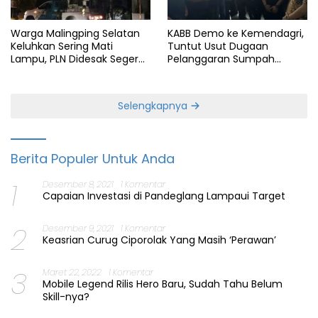
Warga Malingping Selatan
KABB Demo ke Kemendagri,
Keluhkan Sering Mati
Tuntut Usut Dugaan
Lampu, PLN Didesak Segera
Pelanggaran Sumpah
Perbaiki Layanan
Jabatan Gubernur Banten
Selengkapnya
Berita Populer Untuk Anda
1
Desember 8, 2021
1 Komentar
Capaian Investasi di Pandeglang Lampaui Target
2
Desember 9, 2021
1 Komentar
Keasrian Curug Ciporolak Yang Masih ‘Perawan’
3
Maret 22, 2022
1 Komentar
Mobile Legend Rilis Hero Baru, Sudah Tahu Belum
Skill-nya?