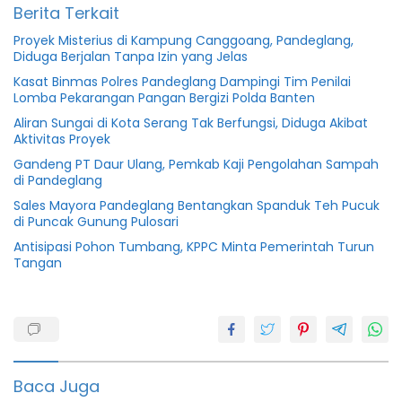
Berita Terkait
Proyek Misterius di Kampung Canggoang, Pandeglang,
Diduga Berjalan Tanpa Izin yang Jelas
Kasat Binmas Polres Pandeglang Dampingi Tim Penilai
Lomba Pekarangan Pangan Bergizi Polda Banten
Aliran Sungai di Kota Serang Tak Berfungsi, Diduga Akibat
Aktivitas Proyek
Gandeng PT Daur Ulang, Pemkab Kaji Pengolahan Sampah
di Pandeglang
Sales Mayora Pandeglang Bentangkan Spanduk Teh Pucuk
di Puncak Gunung Pulosari
Antisipasi Pohon Tumbang, KPPC Minta Pemerintah Turun
Tangan
featured
Love
bird
Baca Juga
Pecinta
burung