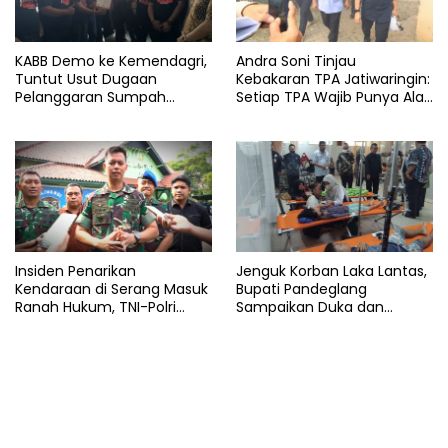
KABB Demo ke Kemendagri,
Andra Soni Tinjau
Tuntut Usut Dugaan
Kebakaran TPA Jatiwaringin:
Pelanggaran Sumpah
Setiap TPA Wajib Punya Alat
Jabatan Gubernur Banten
Pemadam
Insiden Penarikan
Jenguk Korban Laka Lantas,
Kendaraan di Serang Masuk
Bupati Pandeglang
Ranah Hukum, TNI-Polri
Sampaikan Duka dan
Tegaskan Tetap Solid
Tanggung Biaya
Pengobatan