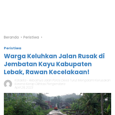
Beranda
Peristiwa
Peristiwa
Warga Keluhkan Jalan Rusak di
Jembatan Kayu Kabupaten
Lebak, Rawan Kecelakaan!
Katakita
-
Akibatnya Jalan Poros Desa Turut Mengalami Kerusakan
Karena Kerap Dilintasi Pengendara
April 28, 2023