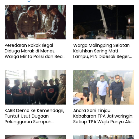
Banten
Malingping
Wanasalam
Peredaran Rokok Ilegal
Warga Malingping Selatan
Diduga Marak di Menes,
Keluhkan Sering Mati
Warga Minta Polisi dan Bea
Lampu, PLN Didesak Segera
Cukai Bertindak
Perbaiki Layanan
KABB Demo ke Kemendagri,
Andra Soni Tinjau
Tuntut Usut Dugaan
Kebakaran TPA Jatiwaringin:
Pelanggaran Sumpah
Setiap TPA Wajib Punya Alat
Jabatan Gubernur Banten
Pemadam