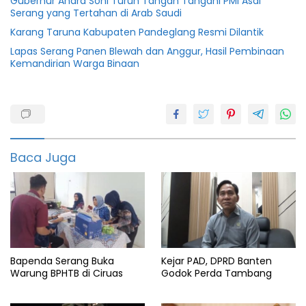
Gubernur Andra Soni Turun Tangan Tangani PMI Asal
Serang yang Tertahan di Arab Saudi
Karang Taruna Kabupaten Pandeglang Resmi Dilantik
Lapas Serang Panen Blewah dan Anggur, Hasil Pembinaan
Kemandirian Warga Binaan
BPN
Desa
Cigondang
Baca Juga
featured
Kanwil
BPN
Kecamatan
labuan
Pandeglang
Bapenda Serang Buka
Kejar PAD, DPRD Banten
Warung BPHTB di Ciruas
Godok Perda Tambang
Provinsi
banten