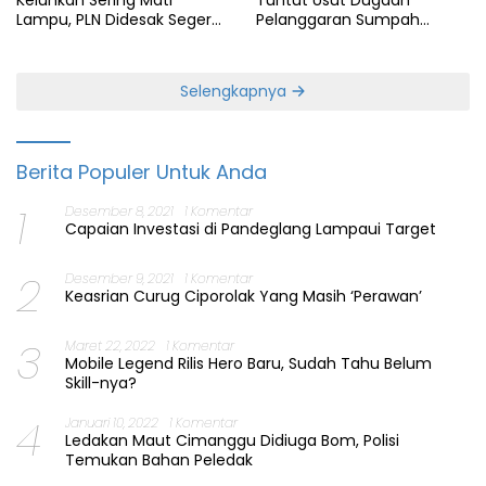
Keluhkan Sering Mati
Pelanggaran Sumpah
Lampu, PLN Didesak Segera
Jabatan Gubernur Banten
Perbaiki Layanan
Selengkapnya
Berita Populer Untuk Anda
1
Desember 8, 2021
1 Komentar
Capaian Investasi di Pandeglang Lampaui Target
2
Desember 9, 2021
1 Komentar
Keasrian Curug Ciporolak Yang Masih ‘Perawan’
3
Maret 22, 2022
1 Komentar
Mobile Legend Rilis Hero Baru, Sudah Tahu Belum
Skill-nya?
4
Januari 10, 2022
1 Komentar
Ledakan Maut Cimanggu Didiuga Bom, Polisi
Temukan Bahan Peledak