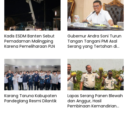
Rp500
ribu
Sertifikat
Kadis ESDM Banten Sebut
Gubernur Andra Soni Turun
Pemadaman Malingping
Tangan Tangani PMI Asal
Karena Pemeliharaan PLN
Serang yang Tertahan di
Arab Saudi
Karang Taruna Kabupaten
Lapas Serang Panen Blewah
Pandeglang Resmi Dilantik
dan Anggur, Hasil
Pembinaan Kemandirian
Warga Binaan