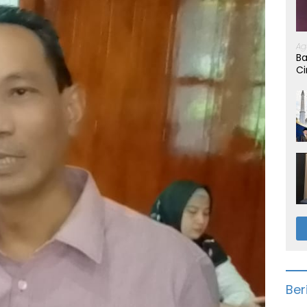
Ag
Ba
Ci
Ber