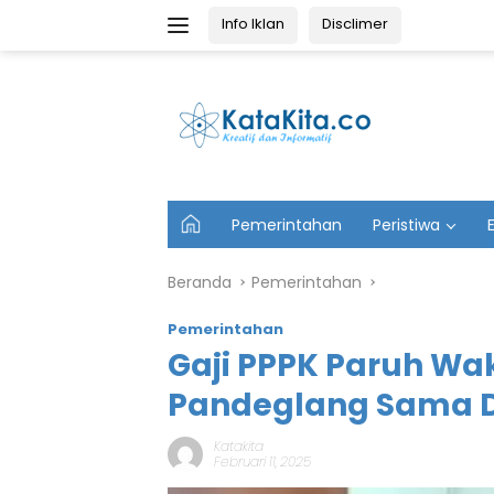
Langsung
Info Iklan
Disclimer
ke
konten
U
Pemerintahan
Peristiwa
t
a
m
Beranda
Pemerintahan
a
Pemerintahan
Gaji PPPK Paruh Wa
Pandeglang Sama 
Katakita
Februari 11, 2025