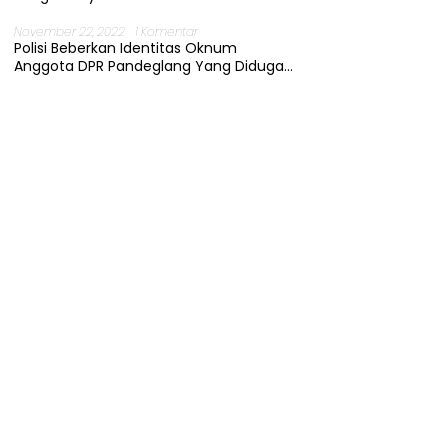
November 22, 2022
1 Komentar
Polisi Beberkan Identitas Oknum
Anggota DPR Pandeglang Yang Diduga
Terjerat Kasus Cabul