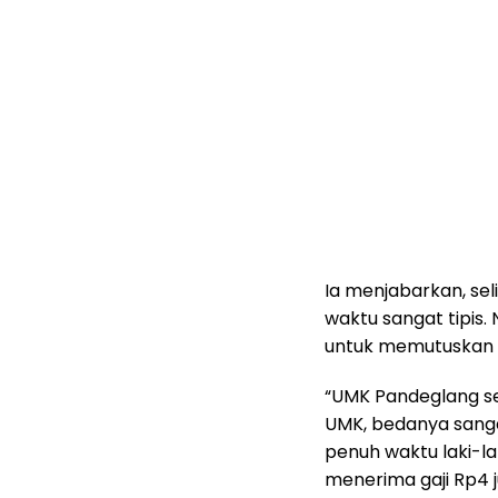
Ia menjabarkan, sel
waktu sangat tipis
untuk memutuskan p
“UMK Pandeglang se
UMK, bedanya sanga
penuh waktu laki-l
menerima gaji Rp4 jut