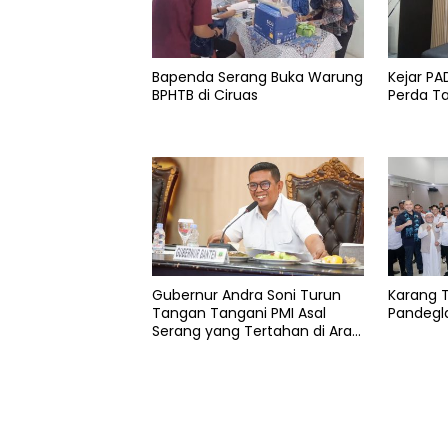
Pandeglang
Pemkab
Bapenda Serang Buka Warung
Kejar P
PPPK
BPHTB di Ciruas
Perda 
serang
Gubernur Andra Soni Turun
Karang 
Tangan Tangani PMI Asal
Pandegla
Serang yang Tertahan di Arab
Saudi