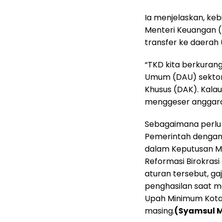
Ia menjelaskan, keb
Menteri Keuangan (
transfer ke daerah 
“TKD kita berkurang
Umum (DAU) sektor
Khusus (DAK). Kala
menggeser anggaran 
Sebagaimana perlu d
Pemerintah dengan P
dalam Keputusan M
Reformasi Birokras
aturan tersebut, g
penghasilan saat m
Upah Minimum Kota/
masing.
(Syamsul M