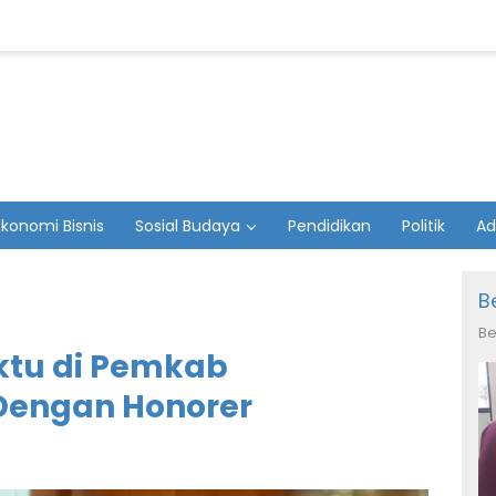
Ekonomi Bisnis
Sosial Budaya
Pendidikan
Politik
Ad
B
Be
ktu di Pemkab
Dengan Honorer