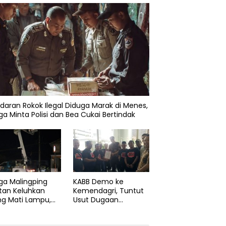
daran Rokok Ilegal Diduga Marak di Menes,
a Minta Polisi dan Bea Cukai Bertindak
KABB Demo ke
ga Malingping
Kemendagri, Tuntut
tan Keluhkan
Usut Dugaan
ng Mati Lampu,
Pelanggaran Sumpah
Didesak Segera
Jabatan Gubernur
aiki Layanan