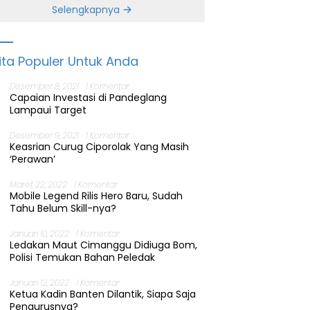
Banten
Selengkapnya
ita Populer Untuk Anda
Desember 8, 2021
1 Komentar
Capaian Investasi di Pandeglang
Lampaui Target
Desember 9, 2021
1 Komentar
Keasrian Curug Ciporolak Yang Masih
‘Perawan’
Maret 22, 2022
1 Komentar
Mobile Legend Rilis Hero Baru, Sudah
Tahu Belum Skill-nya?
Januari 10, 2022
1 Komentar
Ledakan Maut Cimanggu Didiuga Bom,
Polisi Temukan Bahan Peledak
Januari 12, 2022
1 Komentar
Ketua Kadin Banten Dilantik, Siapa Saja
Pengurusnya?