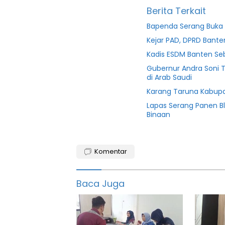
Berita Terkait
Bapenda Serang Buka 
Kejar PAD, DPRD Ban
Kadis ESDM Banten S
Gubernur Andra Soni 
di Arab Saudi
Karang Taruna Kabupa
Lapas Serang Panen B
Binaan
BPKAD
Komentar
honorer
Irna
Baca Juga
narulita
Menpan
RB