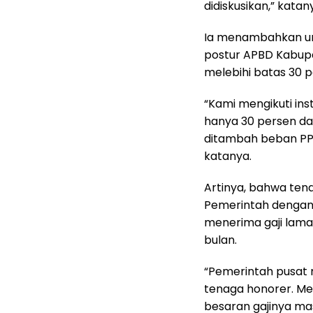
didiskusikan,” katan
Ia menambahkan un
postur APBD Kabup
melebihi batas 30 
“Kami mengikuti ins
hanya 30 persen dar
ditambah beban PPP
katanya.
Artinya, bahwa ten
Pemerintah dengan 
menerima gaji lama,
bulan.
“Pemerintah pusat 
tenaga honorer. Mer
besaran gajinya mas