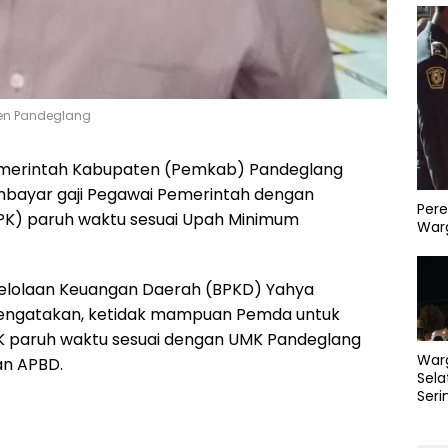
en Pandeglang
erintah Kabupaten (Pemkab) Pandeglang
ayar gaji Pegawai Pemerintah dengan
Pere
PPPK) paruh waktu sesuai Upah Minimum
Warg
elolaan Keuangan Daerah (BPKD) Yahya
engatakan, ketidak mampuan Pemda untuk
 paruh waktu sesuai dengan UMK Pandeglang
War
an APBD.
Sela
Seri
PLN 
Perb