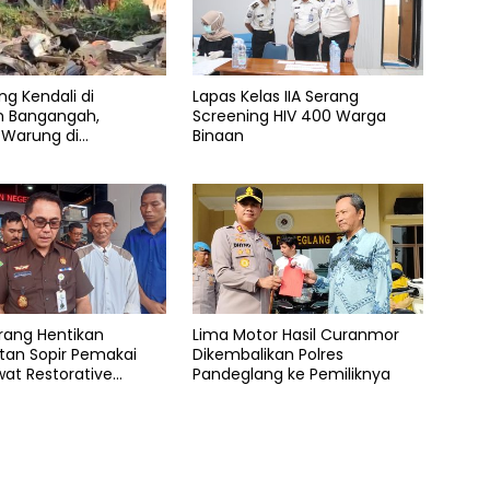
ng Kendali di
Lapas Kelas IIA Serang
n Bangangah,
Screening HIV 400 Warga
 Warung di
Binaan
ang Rata dengan
erang Hentikan
Lima Motor Hasil Curanmor
tan Sopir Pemakai
Dikembalikan Polres
at Restorative
Pandeglang ke Pemiliknya