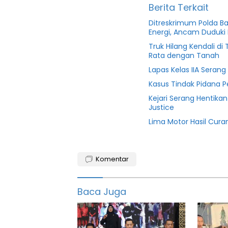
Berita Terkait
Ditreskrimum Polda B
Energi, Ancam Duduki 
Truk Hilang Kendali d
Rata dengan Tanah
Lapas Kelas IIA Seran
Kasus Tindak Pidana 
Kejari Serang Hentika
Justice
Lima Motor Hasil Cura
Barita
serang
Komentar
Berita
hukum
Baca Juga
Bina
Bangsa
featured