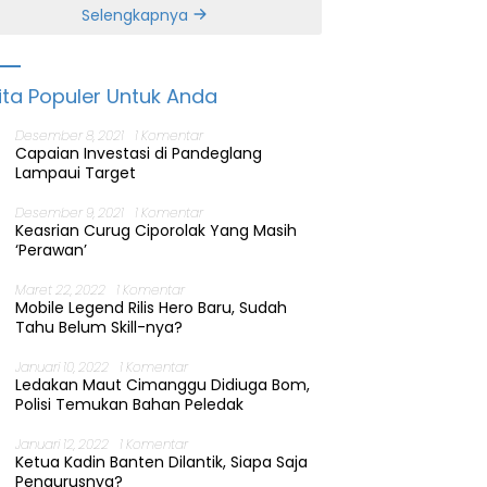
Banten
Selengkapnya
ita Populer Untuk Anda
Desember 8, 2021
1 Komentar
Capaian Investasi di Pandeglang
Lampaui Target
Desember 9, 2021
1 Komentar
Keasrian Curug Ciporolak Yang Masih
‘Perawan’
Maret 22, 2022
1 Komentar
Mobile Legend Rilis Hero Baru, Sudah
Tahu Belum Skill-nya?
Januari 10, 2022
1 Komentar
Ledakan Maut Cimanggu Didiuga Bom,
Polisi Temukan Bahan Peledak
Januari 12, 2022
1 Komentar
Ketua Kadin Banten Dilantik, Siapa Saja
Pengurusnya?