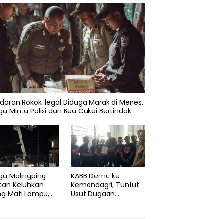
daran Rokok Ilegal Diduga Marak di Menes,
a Minta Polisi dan Bea Cukai Bertindak
ga Malingping
KABB Demo ke
tan Keluhkan
Kemendagri, Tuntut
ng Mati Lampu,
Usut Dugaan
Didesak Segera
Pelanggaran Sumpah
aiki Layanan
Jabatan Gubernur