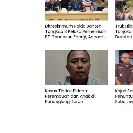
Info
bina
bangsa
Ditreskrimum Polda Banten
Truk Hila
Info
Tangkap 3 Pelaku Pemerasan
Tanjaka
hukum
PT Gandasari Energi, Ancam
Deretan
Duduki Kapal
Pandegl
Info
serang
Tanah
Kabupaten
UNIBA
Universitas
Kasus Tindak Pidana
Kejari S
Perempuan dan Anak di
Penuntu
Pandeglang Turun
Sabu Lew
Justice