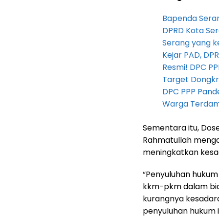
Bapenda Seran
DPRD Kota Ser
Serang yang k
Kejar PAD, D
Resmi! DPC PP
Target Dongkr
DPC PPP Pandeg
Warga Terdam
Sementara itu, Do
Rahmatullah mengat
meningkatkan kesa
“Penyuluhan hukum i
kkm-pkm dalam bid
kurangnya kesadar
penyuluhan hukum i