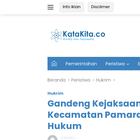
Langsung
Info Iklan
Disclimer
ke
konten
U
Pemerintahan
Peristiwa
t
a
m
Beranda
Peristiwa
Hukrim
a
Hukrim
Gandeng Kejaksaan
Kecamatan Pamara
Hukum
Katakita