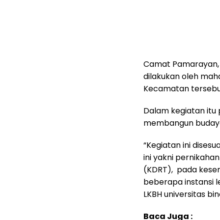
Camat Pamarayan, B
dilakukan oleh mah
Kecamatan tersebu
Dalam kegiatan itu
membangun budaya 
“Kegiatan ini dise
ini yakni pernikah
(KDRT), pada kese
beberapa instansi 
LKBH universitas bi
Baca Juga :