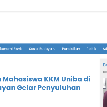
Ekonomi Bisnis
Sosial Budaya
Pendidikan
Politik
Ad
B
Be
 Mahasiswa KKM Uniba di
yan Gelar Penyuluhan