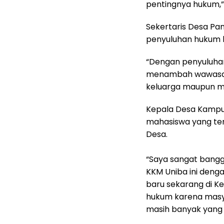
pentingnya hukum,”
Sekertaris Desa Pa
penyuluhan hukum k
“Dengan penyuluhan
menambah wawasan 
keluarga maupun ma
Kepala Desa Kampun
mahasiswa yang ter
Desa.
“Saya sangat bang
KKM Uniba ini deng
baru sekarang di K
hukum karena mas
masih banyak yang