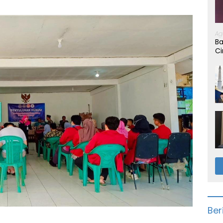
Ag
Ba
Ci
Ber