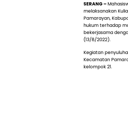
SERANG –
Mahasisw
melaksanakan Kulia
Pamarayan, Kabupa
hukum terhadap mas
bekerjasama dengan
(13/8/2022).
Kegiatan penyuluha
Kecamatan Pamaray
kelompok 21.