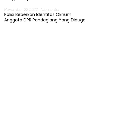
November 22, 2022
1 Komentar
Polisi Beberkan Identitas Oknum
Anggota DPR Pandeglang Yang Diduga
Terjerat Kasus Cabul