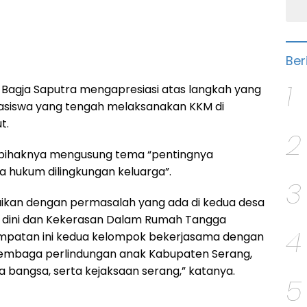
Ber
1
agja Saputra mengapresiasi atas langkah yang
asiswa yang tengah melaksanakan KKM di
t.
2
 pihaknya mengusung tema “pentingnya
hukum dilingkungan keluarga”.
3
suaikan dengan permasalah yang ada di kedua desa
an dini dan Kekerasan Dalam Rumah Tangga
4
mpatan ini kedua kelompok bekerjasama dengan
lembaga perlindungan anak Kabupaten Serang,
na bangsa, serta kejaksaan serang,” katanya.
5