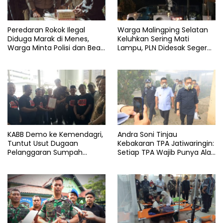
Peredaran Rokok Ilegal
Warga Malingping Selatan
Diduga Marak di Menes,
Keluhkan Sering Mati
Warga Minta Polisi dan Bea
Lampu, PLN Didesak Segera
Cukai Bertindak
Perbaiki Layanan
KABB Demo ke Kemendagri,
Andra Soni Tinjau
Tuntut Usut Dugaan
Kebakaran TPA Jatiwaringin:
Pelanggaran Sumpah
Setiap TPA Wajib Punya Alat
Jabatan Gubernur Banten
Pemadam