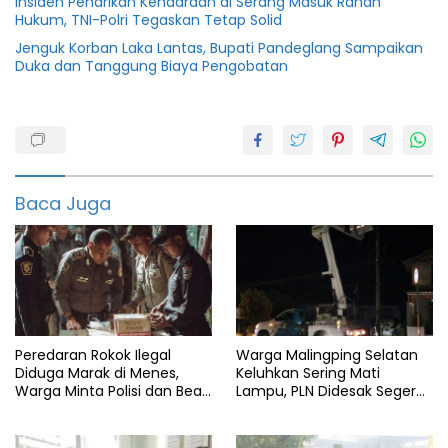
Insiden Penarikan Kendaraan di Serang Masuk Ranah
Hukum, TNI-Polri Tegaskan Tetap Solid
Jenguk Korban Laka Lantas, Bupati Pandeglang Sampaikan
Duka dan Tanggung Biaya Pengobatan
Berita
Banten
info
banten
Baca Juga
Kejati
banten
Peredaran Rokok Ilegal
Warga Malingping Selatan
Diduga Marak di Menes,
Keluhkan Sering Mati
Warga Minta Polisi dan Bea
Lampu, PLN Didesak Segera
Cukai Bertindak
Perbaiki Layanan