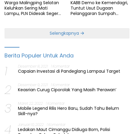
Warga Malingping Selatan
KABB Demo ke Kemendagri,
Keluhkan Sering Mati
Tuntut Usut Dugaan
Lampu, PLN Didesak Segera
Pelanggaran Sumpah
Perbaiki Layanan
Jabatan Gubernur Banten
Selengkapnya
Berita Populer Untuk Anda
1
Desember 8, 2021
1 Komentar
Capaian Investasi di Pandeglang Lampaui Target
2
Desember 9, 2021
1 Komentar
Keasrian Curug Ciporolak Yang Masih ‘Perawan’
3
Maret 22, 2022
1 Komentar
Mobile Legend Rilis Hero Baru, Sudah Tahu Belum
Skill-nya?
4
Januari 10, 2022
1 Komentar
Ledakan Maut Cimanggu Didiuga Bom, Polisi