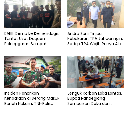
KABB Demo ke Kemendagri,
Andra Soni Tinjau
Tuntut Usut Dugaan
Kebakaran TPA Jatiwaringin:
Pelanggaran Sumpah
Setiap TPA Wajib Punya Alat
Jabatan Gubernur Banten
Pemadam
Insiden Penarikan
Jenguk Korban Laka Lantas,
Kendaraan di Serang Masuk
Bupati Pandeglang
Ranah Hukum, TNI-Polri
Sampaikan Duka dan
Tegaskan Tetap Solid
Tanggung Biaya
Pengobatan