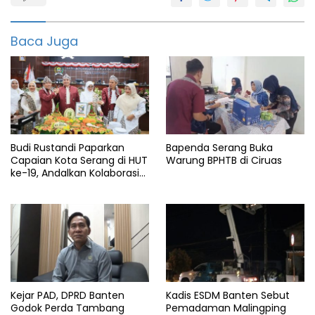
Kemiskinan
Baca Juga
Rtlh
Budi Rustandi Paparkan
Bapenda Serang Buka
Capaian Kota Serang di HUT
Warung BPHTB di Ciruas
ke-19, Andalkan Kolaborasi
Hadapi APBD Terbatas
Kejar PAD, DPRD Banten
Kadis ESDM Banten Sebut
Godok Perda Tambang
Pemadaman Malingping