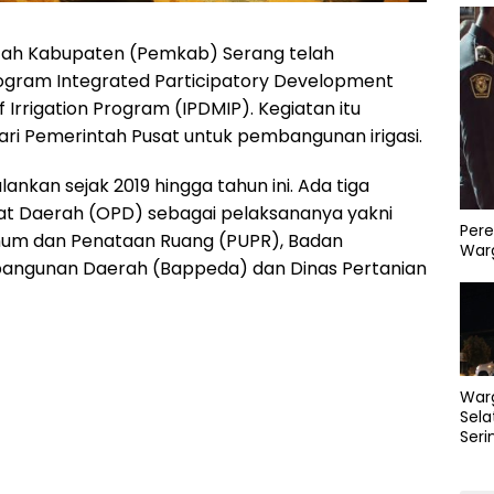
ah Kabupaten (Pemkab) Serang telah
ram Integrated Participatory Development
rrigation Program (IPDMIP). Kegiatan itu
ri Pemerintah Pusat untuk pembangunan irigasi.
ankan sejak 2019 hingga tahun ini. Ada tiga
at Daerah (OPD) sebagai pelaksananya yakni
Pere
mum dan Penataan Ruang (PUPR), Badan
Warg
ngunan Daerah (Bappeda) dan Dinas Pertanian
War
Sela
Seri
PLN 
Perb