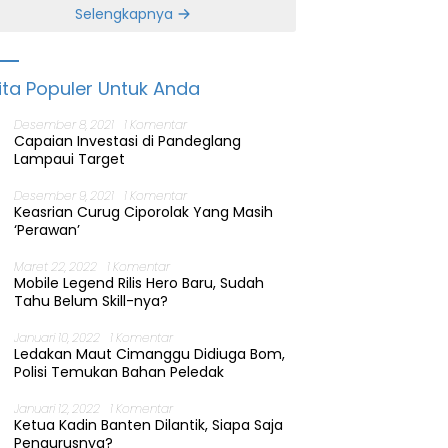
Banten
Selengkapnya
ita Populer Untuk Anda
Desember 8, 2021
1 Komentar
Capaian Investasi di Pandeglang
Lampaui Target
Desember 9, 2021
1 Komentar
Keasrian Curug Ciporolak Yang Masih
‘Perawan’
Maret 22, 2022
1 Komentar
Mobile Legend Rilis Hero Baru, Sudah
Tahu Belum Skill-nya?
Januari 10, 2022
1 Komentar
Ledakan Maut Cimanggu Didiuga Bom,
Polisi Temukan Bahan Peledak
Januari 12, 2022
1 Komentar
Ketua Kadin Banten Dilantik, Siapa Saja
Pengurusnya?