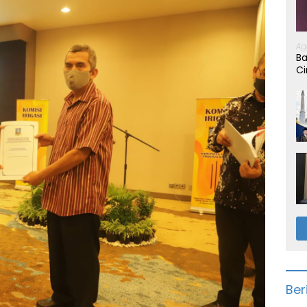
Ag
Ba
Ci
Ber