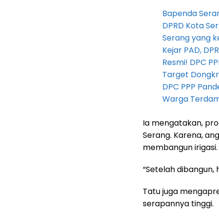
Bapenda Seran
DPRD Kota Ser
Serang yang k
Kejar PAD, D
Resmi! DPC PP
Target Dongkr
DPC PPP Pandeg
Warga Terdam
Ia mengatakan, pr
Serang. Karena, an
membangun irigasi.
“Setelah dibangun, 
Tatu juga mengapres
serapannya tinggi.