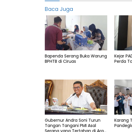
Baca Juga
Info
serang
IPDMIP
Irigasi
Pemkab
Bapenda Serang Buka Warung
Kejar P
serang
BPHTB di Ciruas
Perda 
Gubernur Andra Soni Turun
Karang 
Tangan Tangani PMI Asal
Pandegla
Serang yang Tertahan di Arab