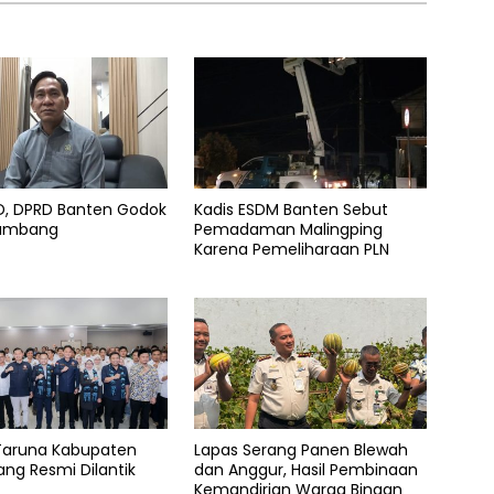
AD, DPRD Banten Godok
Kadis ESDM Banten Sebut
Tambang
Pemadaman Malingping
Karena Pemeliharaan PLN
Taruna Kabupaten
Lapas Serang Panen Blewah
ng Resmi Dilantik
dan Anggur, Hasil Pembinaan
Kemandirian Warga Binaan