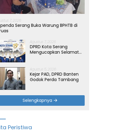
ustus 7, 2026
penda Serang Buka Warung BPHTB di
ruas
Agustus 7, 2026
DPRD Kota Serang
Mengucapkan Selamat
Hari Jadi Kota Serang
yang ke-19 Tahun
Agustus 5, 2026
Kejar PAD, DPRD Banten
Godok Perda Tambang
Selengkapnya
ita Peristiwa