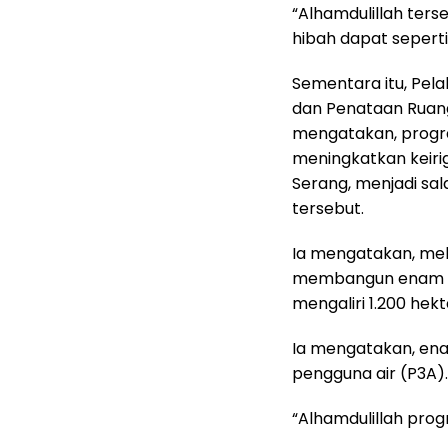
“Alhamdulillah ter
hibah dapat seperti 
Sementara itu, Pel
dan Penataan Ruang
mengatakan, progr
meningkatkan keiri
Serang, menjadi sa
tersebut.
Ia mengatakan, mel
membangun enam daer
mengaliri 1.200 hek
Ia mengatakan, enam
pengguna air (P3A).
“Alhamdulillah prog