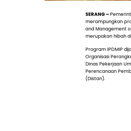
SERANG –
Pemerint
merampungkan prog
and Management of I
merupakan hibah da
Program IPDMIP dijal
Organisasi Perangk
Dinas Pekerjaan U
Perencanaan Pemba
(Distan).