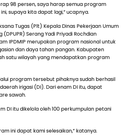
serap 98 persen, saya harap semua program
ini, supaya kita dapat lagi,” ucapnya.
aksana Tugas (Plt) Kepala Dinas Pekerjaan Umum
 (DPUPR) Serang Yadi Priyadi Rochdian
am IPDMIP merupakan program nasional untuk
gasian dan daya tahan pangan. Kabupaten
lah satu wilayah yang mendapatkan program
alui program tersebut pihaknya sudah berhasil
ah irigasi (DI). Dari enam DI itu, dapat
tare sawah.
 DI itu dikelola oleh 100 perkumpulan petani
ram ini dapat kami selesaikan,” katanya.