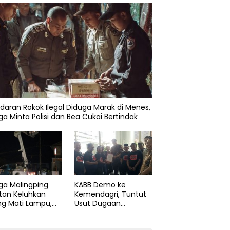
daran Rokok Ilegal Diduga Marak di Menes,
a Minta Polisi dan Bea Cukai Bertindak
KABB Demo ke
ga Malingping
Kemendagri, Tuntut
tan Keluhkan
Usut Dugaan
ng Mati Lampu,
Pelanggaran Sumpah
Didesak Segera
Jabatan Gubernur
aiki Layanan