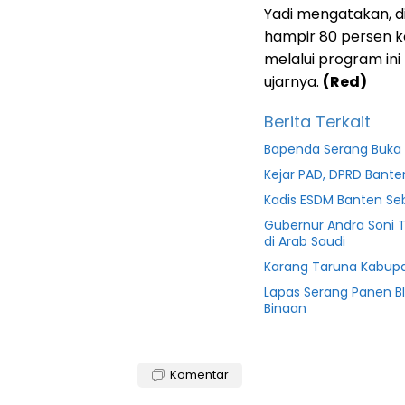
Yadi mengatakan, di
hampir 80 persen k
melalui program in
ujarnya.
(Red)
Berita Terkait
Bapenda Serang Buka 
Kejar PAD, DPRD Ban
Kadis ESDM Banten S
Gubernur Andra Soni 
di Arab Saudi
Karang Taruna Kabupa
Lapas Serang Panen B
Binaan
Berita
serang
Komentar
featured