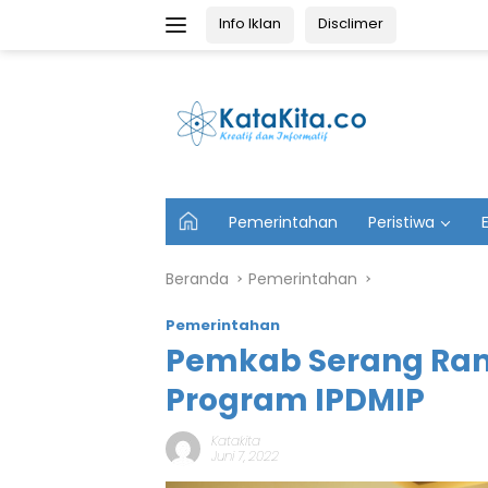
Langsung
Info Iklan
Disclimer
ke
konten
U
Pemerintahan
Peristiwa
t
a
m
Beranda
Pemerintahan
a
Pemerintahan
Pemkab Serang Ram
Program IPDMIP
Katakita
Juni 7, 2022