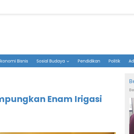
Ekonomi Bisnis
Sosial Budaya
Pendidikan
Politik
Ad
B
Be
pungkan Enam Irigasi