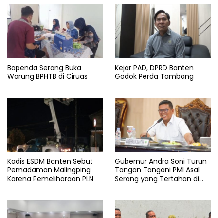
Bapenda Serang Buka
Kejar PAD, DPRD Banten
Warung BPHTB di Ciruas
Godok Perda Tambang
Kadis ESDM Banten Sebut
Gubernur Andra Soni Turun
Pemadaman Malingping
Tangan Tangani PMI Asal
Karena Pemeliharaan PLN
Serang yang Tertahan di
Arab Saudi