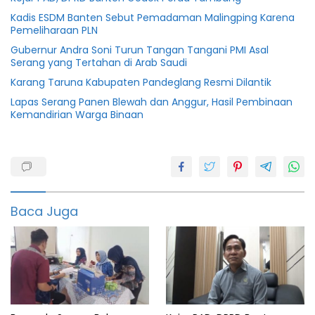
Kadis ESDM Banten Sebut Pemadaman Malingping Karena
Pemeliharaan PLN
Gubernur Andra Soni Turun Tangan Tangani PMI Asal
Serang yang Tertahan di Arab Saudi
Karang Taruna Kabupaten Pandeglang Resmi Dilantik
Lapas Serang Panen Blewah dan Anggur, Hasil Pembinaan
Kemandirian Warga Binaan
Banten
BPN
Desa
Baca Juga
Dpmpd
featured
Jalan
tol
Kabupaten