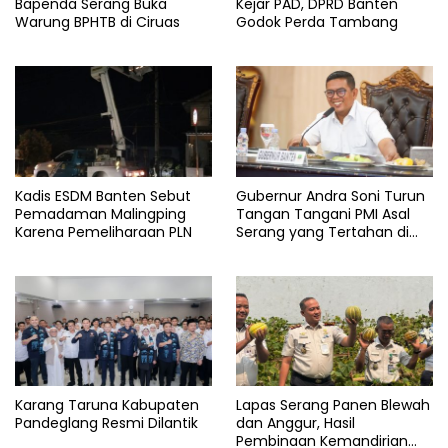
Bapenda Serang Buka
Kejar PAD, DPRD Banten
Warung BPHTB di Ciruas
Godok Perda Tambang
Kecamatan
Pandeglang
Pertanahan
Provinsi
Serang
panimbang
Kadis ESDM Banten Sebut
Gubernur Andra Soni Turun
Pemadaman Malingping
Tangan Tangani PMI Asal
Karena Pemeliharaan PLN
Serang yang Tertahan di
Arab Saudi
Karang Taruna Kabupaten
Lapas Serang Panen Blewah
Pandeglang Resmi Dilantik
dan Anggur, Hasil
Pembinaan Kemandirian