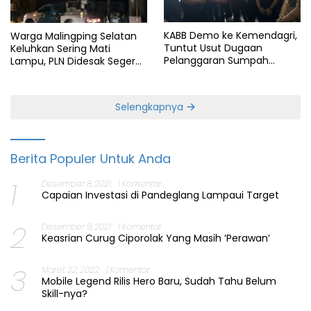
KABB Demo ke Kemendagri,
Warga Malingping Selatan
Tuntut Usut Dugaan
Keluhkan Sering Mati
Pelanggaran Sumpah
Lampu, PLN Didesak Segera
Jabatan Gubernur Banten
Perbaiki Layanan
Selengkapnya
Berita Populer Untuk Anda
1
Desember 8, 2021
1 Komentar
Capaian Investasi di Pandeglang Lampaui Target
2
Desember 9, 2021
1 Komentar
Keasrian Curug Ciporolak Yang Masih ‘Perawan’
3
Maret 22, 2022
1 Komentar
Mobile Legend Rilis Hero Baru, Sudah Tahu Belum
Skill-nya?