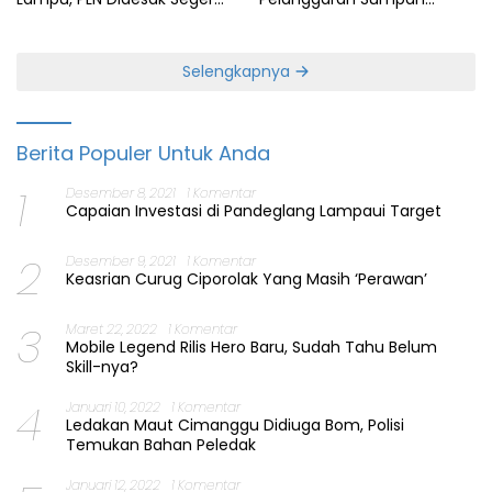
Perbaiki Layanan
Jabatan Gubernur Banten
Selengkapnya
Berita Populer Untuk Anda
1
Desember 8, 2021
1 Komentar
Capaian Investasi di Pandeglang Lampaui Target
2
Desember 9, 2021
1 Komentar
Keasrian Curug Ciporolak Yang Masih ‘Perawan’
3
Maret 22, 2022
1 Komentar
Mobile Legend Rilis Hero Baru, Sudah Tahu Belum
Skill-nya?
4
Januari 10, 2022
1 Komentar
Ledakan Maut Cimanggu Didiuga Bom, Polisi
Temukan Bahan Peledak
Januari 12, 2022
1 Komentar