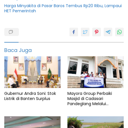
Harga Minyakita di Pasar Baros Tembus Rp20 Ribu, Lampaui
HET Pemerintah
BUMN
Erick
tohir
Baca Juga
Gratis
Pertamina
SPBU
Toilet
Gubernur Andra Soni: Stok
Mayora Group Perbaiki
Listrik di Banten Surplus
Masjid di Cadasari
Pandeglang Melalui
Program CSR