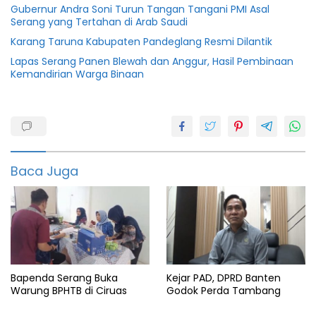
Gubernur Andra Soni Turun Tangan Tangani PMI Asal
Serang yang Tertahan di Arab Saudi
Karang Taruna Kabupaten Pandeglang Resmi Dilantik
Lapas Serang Panen Blewah dan Anggur, Hasil Pembinaan
Kemandirian Warga Binaan
Banten
Berita
pandeglang
Baca Juga
Bpbdpk
featured
Huntap
info
banten
Bapenda Serang Buka
Kejar PAD, DPRD Banten
Info
Warung BPHTB di Ciruas
Godok Perda Tambang
pandeglang