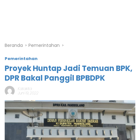
Beranda
Pemerintahan
Pemerintahan
Proyek Huntap Jadi Temuan BPK,
DPR Bakal Panggil BPBDPK
Katakita
Juni 19, 2022