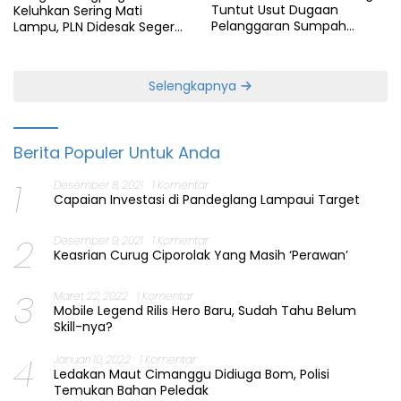
Tuntut Usut Dugaan
Keluhkan Sering Mati
Pelanggaran Sumpah
Lampu, PLN Didesak Segera
Jabatan Gubernur Banten
Perbaiki Layanan
Selengkapnya
Berita Populer Untuk Anda
1
Desember 8, 2021
1 Komentar
Capaian Investasi di Pandeglang Lampaui Target
2
Desember 9, 2021
1 Komentar
Keasrian Curug Ciporolak Yang Masih ‘Perawan’
3
Maret 22, 2022
1 Komentar
Mobile Legend Rilis Hero Baru, Sudah Tahu Belum
Skill-nya?
4
Januari 10, 2022
1 Komentar
Ledakan Maut Cimanggu Didiuga Bom, Polisi
Temukan Bahan Peledak