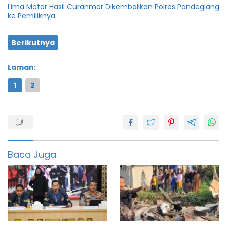
Lima Motor Hasil Curanmor Dikembalikan Polres Pandeglang
ke Pemiliknya
Berikutnya
Laman:
1
2
Aplikasi
Dicatut
Dprd
Baca Juga
featured
Pandeglang
Penipu
Udi