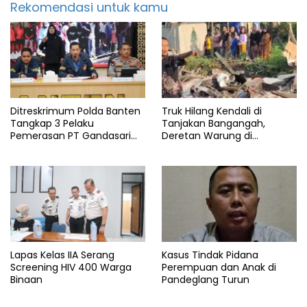
Rekomendasi untuk kamu
Ditreskrimum Polda Banten
Truk Hilang Kendali di
Tangkap 3 Pelaku
Tanjakan Bangangah,
Pemerasan PT Gandasari
Deretan Warung di
Energi, Ancam Duduki Kapal
Pandeglang Rata dengan
Tanah
Lapas Kelas IIA Serang
Kasus Tindak Pidana
Screening HIV 400 Warga
Perempuan dan Anak di
Binaan
Pandeglang Turun