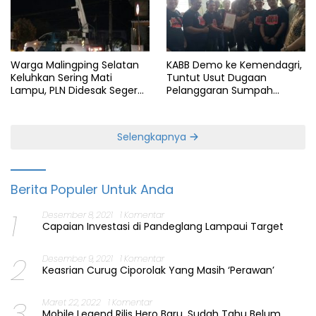
Warga Malingping Selatan
KABB Demo ke Kemendagri,
Keluhkan Sering Mati
Tuntut Usut Dugaan
Lampu, PLN Didesak Segera
Pelanggaran Sumpah
Perbaiki Layanan
Jabatan Gubernur Banten
Selengkapnya
Berita Populer Untuk Anda
1
Desember 8, 2021
1 Komentar
Capaian Investasi di Pandeglang Lampaui Target
2
Desember 9, 2021
1 Komentar
Keasrian Curug Ciporolak Yang Masih ‘Perawan’
3
Maret 22, 2022
1 Komentar
Mobile Legend Rilis Hero Baru, Sudah Tahu Belum