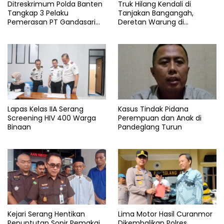
juhdi
Ditreskrimum Polda Banten
Truk Hilang Kendali di
Tangkap 3 Pelaku
Tanjakan Bangangah,
Whatsap
Pemerasan PT Gandasari
Deretan Warung di
Energi, Ancam Duduki Kapal
Pandeglang Rata dengan
Tanah
Lapas Kelas IIA Serang
Kasus Tindak Pidana
Screening HIV 400 Warga
Perempuan dan Anak di
Binaan
Pandeglang Turun
Kejari Serang Hentikan
Lima Motor Hasil Curanmor
Penuntutan Sopir Pemakai
Dikembalikan Polres