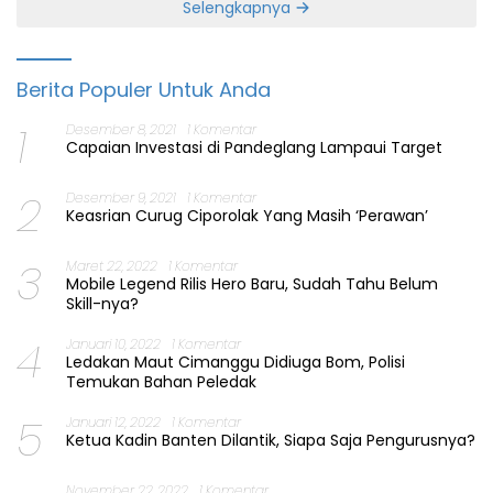
Selengkapnya
Berita Populer Untuk Anda
1
Desember 8, 2021
1 Komentar
Capaian Investasi di Pandeglang Lampaui Target
2
Desember 9, 2021
1 Komentar
Keasrian Curug Ciporolak Yang Masih ‘Perawan’
3
Maret 22, 2022
1 Komentar
Mobile Legend Rilis Hero Baru, Sudah Tahu Belum
Skill-nya?
4
Januari 10, 2022
1 Komentar
Ledakan Maut Cimanggu Didiuga Bom, Polisi
Temukan Bahan Peledak
5
Januari 12, 2022
1 Komentar
Ketua Kadin Banten Dilantik, Siapa Saja Pengurusnya?
November 22, 2022
1 Komentar