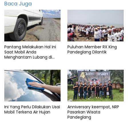
featured
Baca Juga
Gegar
otak
Honda
Indonesia
Lombok
Pantang Melakukan Hal Ini
Puluhan Member RX King
Saat Mobil Anda
Pandeglang Dilantik
Mandalika
Menghantam Lubang di
Jalan Tol
Marc
Marquez
MotoGP
Repsol
Ini Yang Perlu Dilakukan Usai
Anniversary keempat, NRP
Sirkuit
Mobil Terkena Air Hujan
Pasarkan Wisata
Pandeglang
Spanyol