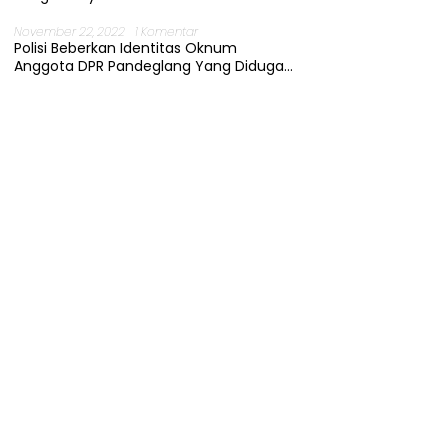
November 22, 2022
1 Komentar
Polisi Beberkan Identitas Oknum
Anggota DPR Pandeglang Yang Diduga
Terjerat Kasus Cabul