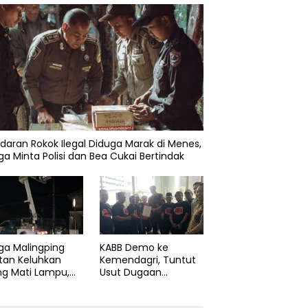
daran Rokok Ilegal Diduga Marak di Menes,
a Minta Polisi dan Bea Cukai Bertindak
ga Malingping
KABB Demo ke
tan Keluhkan
Kemendagri, Tuntut
ng Mati Lampu,
Usut Dugaan
Didesak Segera
Pelanggaran Sumpah
aiki Layanan
Jabatan Gubernur