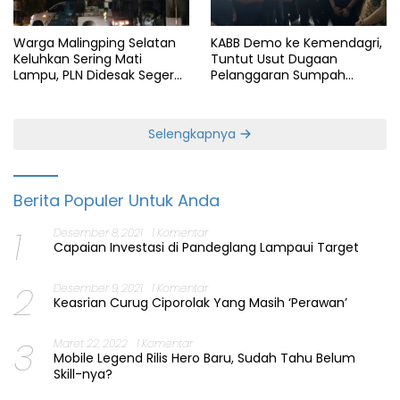
Warga Malingping Selatan
KABB Demo ke Kemendagri,
Keluhkan Sering Mati
Tuntut Usut Dugaan
Lampu, PLN Didesak Segera
Pelanggaran Sumpah
Perbaiki Layanan
Jabatan Gubernur Banten
Selengkapnya
Berita Populer Untuk Anda
1
Desember 8, 2021
1 Komentar
Capaian Investasi di Pandeglang Lampaui Target
2
Desember 9, 2021
1 Komentar
Keasrian Curug Ciporolak Yang Masih ‘Perawan’
3
Maret 22, 2022
1 Komentar
Mobile Legend Rilis Hero Baru, Sudah Tahu Belum
Skill-nya?