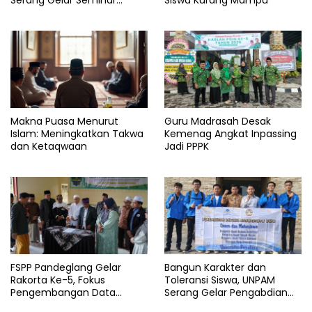
Serang Gelar Seminar
Siswa Kurang Mampu
serang
Penguatan Guru
Kabupaten
serang
Perpustakaan
Pustakawan
Makna Puasa Menurut
Guru Madrasah Desak
Islam: Meningkatkan Takwa
Kemenag Angkat Inpassing
dan Ketaqwaan
Jadi PPPK
FSPP Pandeglang Gelar
Bangun Karakter dan
Rakorta Ke-5, Fokus
Toleransi Siswa, UNPAM
Pengembangan Data
Serang Gelar Pengabdian
Pondok Pesantren
Masyarakat di MA