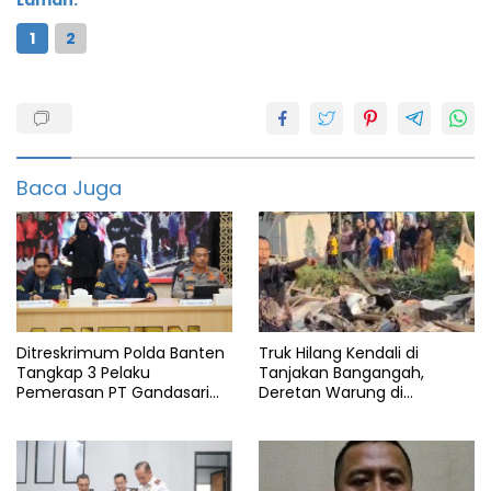
1
2
Banten
Berita
terbaru
Baca Juga
Bom
Cimanggu
featured
Ikan
info
Ditreskrimum Polda Banten
Truk Hilang Kendali di
banten
Tangkap 3 Pelaku
Tanjakan Bangangah,
Pemerasan PT Gandasari
Deretan Warung di
Info
Energi, Ancam Duduki Kapal
Pandeglang Rata dengan
pandeglang
Tanah
Ledakan