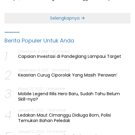
Perbaiki Layanan
Jabatan Gubernur Banten
Selengkapnya
Berita Populer Untuk Anda
1
Desember 8, 2021
1 Komentar
Capaian Investasi di Pandeglang Lampaui Target
2
Desember 9, 2021
1 Komentar
Keasrian Curug Ciporolak Yang Masih ‘Perawan’
3
Maret 22, 2022
1 Komentar
Mobile Legend Rilis Hero Baru, Sudah Tahu Belum
Skill-nya?
4
Januari 10, 2022
1 Komentar
Ledakan Maut Cimanggu Didiuga Bom, Polisi
Temukan Bahan Peledak
Januari 12, 2022
1 Komentar