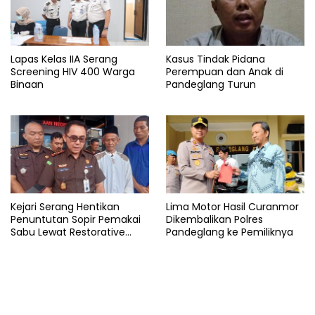
Polda
Polres
Pandeglang
Lapas Kelas IIA Serang
Kasus Tindak Pidana
Polsek
Screening HIV 400 Warga
Perempuan dan Anak di
Binaan
Pandeglang Turun
Sosok
ulung
Kejari Serang Hentikan
Lima Motor Hasil Curanmor
Penuntutan Sopir Pemakai
Dikembalikan Polres
Sabu Lewat Restorative
Pandeglang ke Pemiliknya
Justice