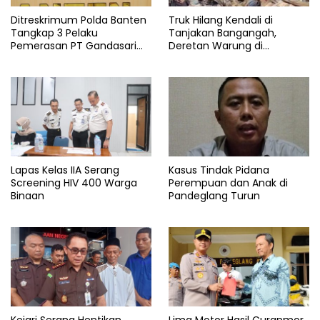
Ditreskrimum Polda Banten
Truk Hilang Kendali di
Tangkap 3 Pelaku
Tanjakan Bangangah,
Pemerasan PT Gandasari
Deretan Warung di
Energi, Ancam Duduki Kapal
Pandeglang Rata dengan
Tanah
Lapas Kelas IIA Serang
Kasus Tindak Pidana
Screening HIV 400 Warga
Perempuan dan Anak di
Binaan
Pandeglang Turun
Kejari Serang Hentikan
Lima Motor Hasil Curanmor