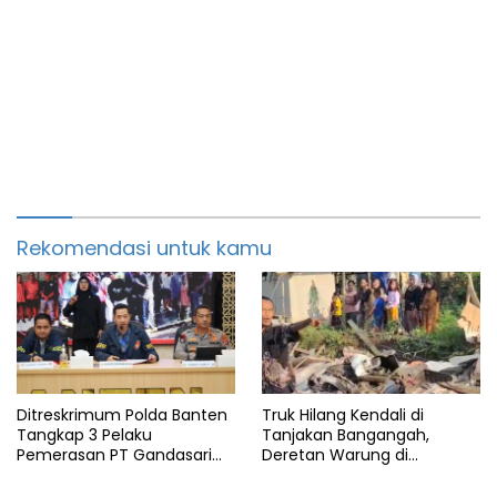
Rekomendasi untuk kamu
Ditreskrimum Polda Banten
Truk Hilang Kendali di
Tangkap 3 Pelaku
Tanjakan Bangangah,
Pemerasan PT Gandasari
Deretan Warung di
Energi, Ancam Duduki Kapal
Pandeglang Rata dengan
Tanah