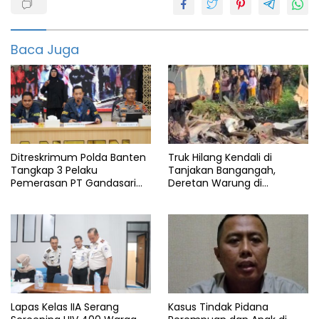
Berita
pandeglang
Baca Juga
featured
Info
pandeglang
Pandeglang
Panimbang
Ditreskrimum Polda Banten
Truk Hilang Kendali di
Pembuangan
Tangkap 3 Pelaku
Tanjakan Bangangah,
bayi
Pemerasan PT Gandasari
Deretan Warung di
Energi, Ancam Duduki Kapal
Pandeglang Rata dengan
Polisi
Tanah
Lapas Kelas IIA Serang
Kasus Tindak Pidana