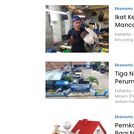
Ekonomi 
Ikat K
Manc
Katakita 
biru yang
Ekonomi 
Tiga N
Peru
Katakita 
Minum (Pe
dalam me
Ekonomi 
Pemka
Bagi 