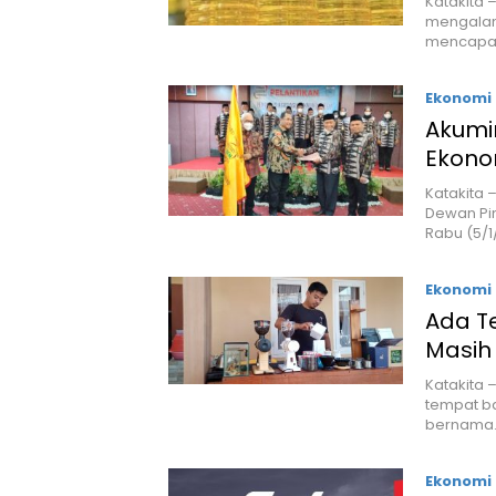
Katakita
mengalam
mencapai
Ekonomi 
Akumi
Ekono
Katakita 
Dewan Pi
Rabu (5/
Ekonomi 
Ada T
Masih 
Katakita 
tempat b
bernama
Ekonomi 