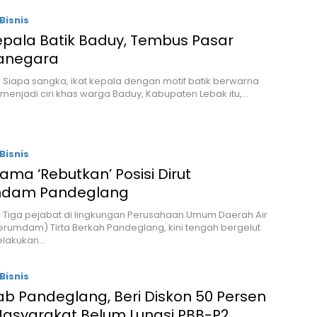
Bisnis
epala Batik Baduy, Tembus Pasar
anegara
– Siapa sangka, ikat kepala dengan motif batik berwarna
 menjadi ciri khas warga Baduy, Kabupaten Lebak itu,…
Bisnis
ama ‘Rebutkan’ Posisi Dirut
mdam Pandeglang
– Tiga pejabat di lingkungan Perusahaan Umum Daerah Air
rumdam) Tirta Berkah Pandeglang, kini tengah bergelut
lakukan…
Bisnis
b Pandeglang, Beri Diskon 50 Persen
Masyarakat Belum Lunasi PBB-P2