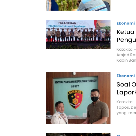
Ekonomi 
Ketua 
Pengu
Katakita 
Arsjad Ra
Kadin Ba
Ekonomi 
Soal O
Lapor
Katakita 
Tapos, De
yang me