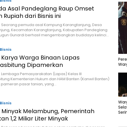
Bisnis
a Asal Pandeglang Raup Omset
 Rupiah dari Bisnis ini
 – Seorang pemuda asal Kampung Karangtanjung, Desa
njung, Kecamatan Karangtanjung, Kabupaten Pandeglang
Gugun Gunardi berhasil mengembangkan budidaya kelinci…
Bisnis
, Karya Warga Binaan Lapas
Pere
asbitung Dipamerkan
Warg
– Lembaga Pemasyarakatan (Lapas) Kelas III
itung Kementerian Hukum dan HAM Banten (Kanwil Banten)
 pameran pasar tanian, yang…
War
Bisnis
Sela
 Minyak Melambung, Pemerintah
Seri
PLN 
an 1,2 Miliar Liter Minyak
Perb