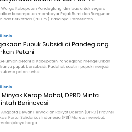
 – Warga Kabupaten Pandeglang diimbau untuk segera
tkan kesempatan membayar Pajak Bumi dan Bangunan
 dan Perkotaan (PBB P2). Pasalnya, Pemerintah…
Bisnis
gakaan Pupuk Subsidi di Pandeglang
hkan Petani
- Sejumlah petani di Kabupaten Pandeglang mengeluhkan
kanya pupuk bersubsidi. Padahal, saat ini pupuk menjadi
n utama petani untuk…
Bisnis
 Minyak Kerap Mahal, DPRD Minta
intah Berinovasi
– Anggota Dewan Perwakilan Rakyat Daerah (DPRD) Provinsi
rkasi Partai Solidaritas Indonesia (PSI) Mareta menebut,
 melonjaknya harga…