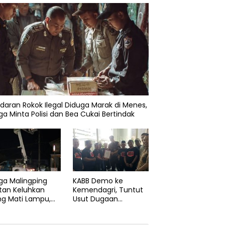
daran Rokok Ilegal Diduga Marak di Menes,
a Minta Polisi dan Bea Cukai Bertindak
ga Malingping
KABB Demo ke
tan Keluhkan
Kemendagri, Tuntut
ng Mati Lampu,
Usut Dugaan
Didesak Segera
Pelanggaran Sumpah
aiki Layanan
Jabatan Gubernur