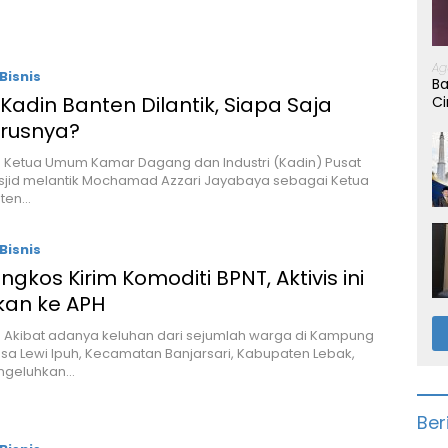
Ag
Bisnis
Ba
Kadin Banten Dilantik, Siapa Saja
Ci
rusnya?
– Ketua Umum Kamar Dagang dan Industri (Kadin) Pusat
sjid melantik Mochamad Azzari Jayabaya sebagai Ketua
nten…
Bisnis
ngkos Kirim Komoditi BPNT, Aktivis ini
kan ke APH
– Akibat adanya keluhan dari sejumlah warga di Kampung
sa Lewi Ipuh, Kecamatan Banjarsari, Kabupaten Lebak,
ngeluhkan…
Ber