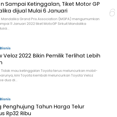
n Sampai Ketinggalan, Tiket Motor GP
6
ika dijual Mulai 6 Januari
 – Mandalika Grand Prix Association (MGPA) mengumumkan
ampai 11 Januari 2022 tiket MotoGP Sirkuit Mandalika
Nusa…
Bisnis
w Veloz 2022 Bikin Pemilik Terlihat Lebih
n
– Tidak mau ketinggalan Toyota terus meluncurkan mobil-
barunya, kini Toyota kembali meluncurkan Toyota Veloz
ke dua di…
Bisnis
g Penghujung Tahun Harga Telur
s Rp32 Ribu