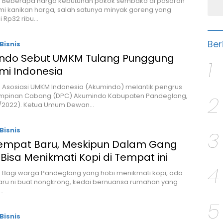
 – Beberapa harga kebutuhan pokok sembako di pasaran
i kanikan harga, salah satunya minyak goreng yang
 Rp32 ribu…
Ber
Bisnis
ndo Sebut UMKM Tulang Punggung
1
mi Indonesia
– Asosiasi UMKM Indonesia (Akumindo) melantik pengrus
mpinan Cabang (DPC) Akumindo Kabupaten Pandeglang,
2
1/2022). Ketua Umum Dewan…
Bisnis
3
empat Baru, Meskipun Dalam Gang
Bisa Menikmati Kopi di Tempat ini
4
– Bagi warga Pandeglang yang hobi menikmati kopi, ada
aru ni buat nongkrong, kedai bernuansa rumahan yang
…
5
Bisnis