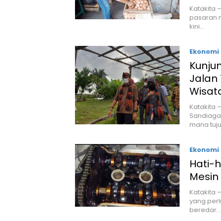
Katakita 
pasaran m
kini…
Ekonomi 
Kunju
Jalan
Wisat
Katakita 
Sandiaga
mana tuj
Ekonomi 
Hati-h
Mesin
Katakita 
yang perlu
beredar…