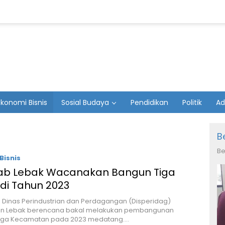
Ekonomi Bisnis
Sosial Budaya
Pendidikan
Politik
Ad
B
Be
Bisnis
b Lebak Wacanakan Bangun Tiga
di Tahun 2023
– Dinas Perindustrian dan Perdagangan (Disperidag)
n Lebak berencana bakal melakukan pembangunan
 tiga Kecamatan pada 2023 medatang….