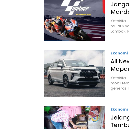
Janga
Mandal
Katakita
mulai 6 s
Lombok, 
Ekonomi 
All Ne
Mapa
Katakita 
mobil ter
generasi 
Ekonomi 
Jelan
Tembu