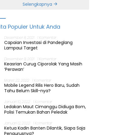
Banten
Selengkapnya
ita Populer Untuk Anda
Desember 8, 2021
1 Komentar
Capaian Investasi di Pandeglang
Lampaui Target
Desember 9, 2021
1 Komentar
Keasrian Curug Ciporolak Yang Masih
‘Perawan’
Maret 22, 2022
1 Komentar
Mobile Legend Rilis Hero Baru, Sudah
Tahu Belum Skill-nya?
Januari 10, 2022
1 Komentar
Ledakan Maut Cimanggu Didiuga Bom,
Polisi Temukan Bahan Peledak
Januari 12, 2022
1 Komentar
Ketua Kadin Banten Dilantik, Siapa Saja
Pengurusnya?