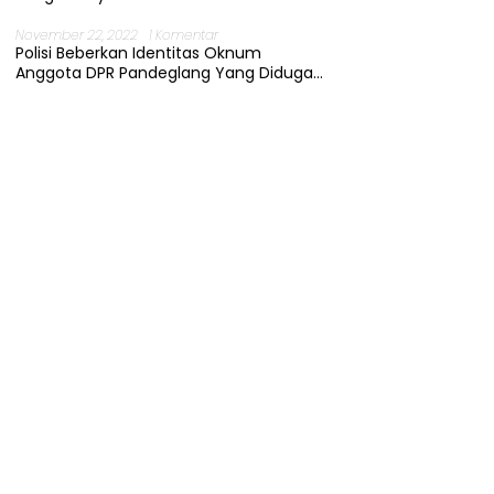
November 22, 2022
1 Komentar
Polisi Beberkan Identitas Oknum
Anggota DPR Pandeglang Yang Diduga
Terjerat Kasus Cabul