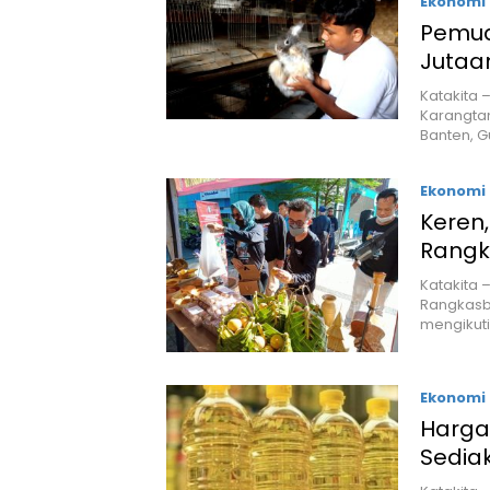
Ekonomi 
Pemud
Jutaan
Katakita
Karangta
Banten, 
Ekonomi 
Keren
Rangk
Katakita 
Rangkasb
mengikuti
Ekonomi 
Harga
Sediak