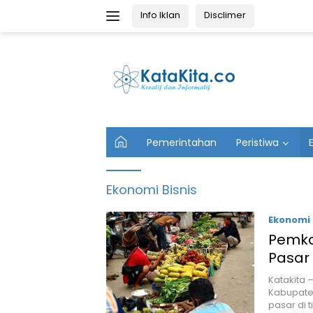
Langsung
Info Iklan
Disclimer
ke
konten
U
Pemerintahan
Peristiwa
t
a
m
Ekonomi Bisnis
a
Ekonomi 
Pemka
Pasar 
Katakita 
Kabupate
pasar di