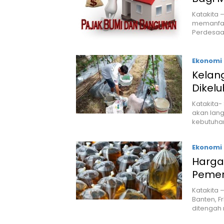
Katakita
memanfaa
Perdesaan
Ekonomi 
Kelan
Dikelu
Katakita
akan lang
kebutuha
Ekonomi 
Harga
Pemer
Katakita 
Banten, F
ditengah