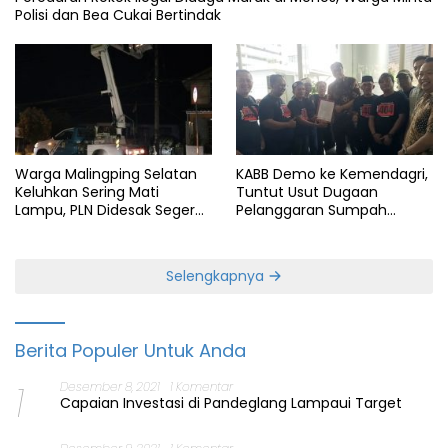
Polisi dan Bea Cukai Bertindak
Warga Malingping Selatan
KABB Demo ke Kemendagri,
Keluhkan Sering Mati
Tuntut Usut Dugaan
Lampu, PLN Didesak Segera
Pelanggaran Sumpah
Perbaiki Layanan
Jabatan Gubernur Banten
Selengkapnya
Berita Populer Untuk Anda
1
Desember 8, 2021
1 Komentar
Capaian Investasi di Pandeglang Lampaui Target