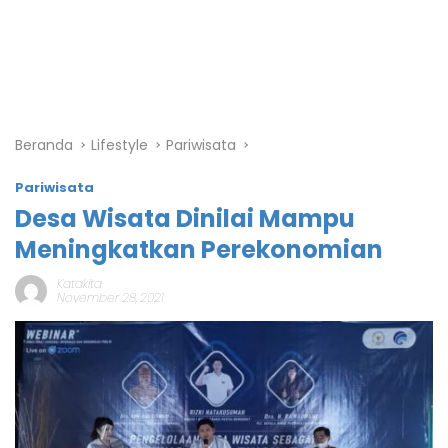
Beranda
Lifestyle
Pariwisata
Pariwisata
Desa Wisata Dinilai Mampu
Meningkatkan Perekonomian
Katakita
November 28, 2021