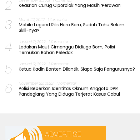
2
Desember 9, 2021
1 Komentar
Keasrian Curug Ciporolak Yang Masih ‘Perawan’
3
Maret 22, 2022
1 Komentar
Mobile Legend Rilis Hero Baru, Sudah Tahu Belum
Skill-nya?
4
Januari 10, 2022
1 Komentar
Ledakan Maut Cimanggu Didiuga Bom, Polisi
Temukan Bahan Peledak
5
Januari 12, 2022
1 Komentar
Ketua Kadin Banten Dilantik, Siapa Saja Pengurusnya?
6
November 22, 2022
1 Komentar
Polisi Beberkan Identitas Oknum Anggota DPR
Pandeglang Yang Diduga Terjerat Kasus Cabul