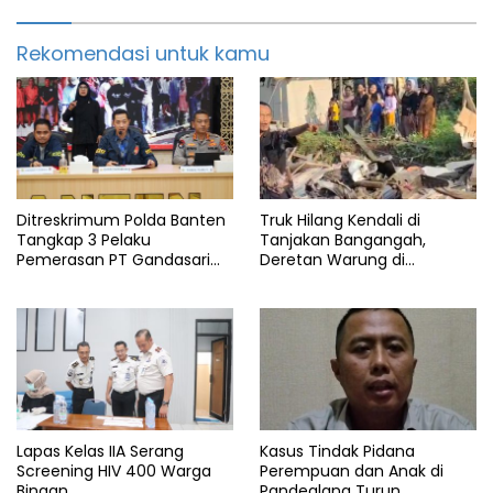
Rekomendasi untuk kamu
Ditreskrimum Polda Banten
Truk Hilang Kendali di
Tangkap 3 Pelaku
Tanjakan Bangangah,
Pemerasan PT Gandasari
Deretan Warung di
Energi, Ancam Duduki Kapal
Pandeglang Rata dengan
Tanah
Lapas Kelas IIA Serang
Kasus Tindak Pidana
Screening HIV 400 Warga
Perempuan dan Anak di
Binaan
Pandeglang Turun