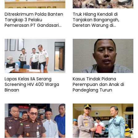
Ditreskrimum Polda Banten
Truk Hilang Kendali di
Tangkap 3 Pelaku
Tanjakan Bangangah,
Pemerasan PT Gandasari
Deretan Warung di
Energi, Ancam Duduki Kapal
Pandeglang Rata dengan
Tanah
Lapas Kelas IIA Serang
Kasus Tindak Pidana
Screening HIV 400 Warga
Perempuan dan Anak di
Binaan
Pandeglang Turun