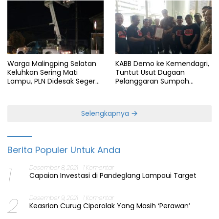
Warga Malingping Selatan
KABB Demo ke Kemendagri,
Keluhkan Sering Mati
Tuntut Usut Dugaan
Lampu, PLN Didesak Segera
Pelanggaran Sumpah
Perbaiki Layanan
Jabatan Gubernur Banten
Selengkapnya
Berita Populer Untuk Anda
1
Desember 8, 2021
1 Komentar
Capaian Investasi di Pandeglang Lampaui Target
2
Desember 9, 2021
1 Komentar
Keasrian Curug Ciporolak Yang Masih ‘Perawan’