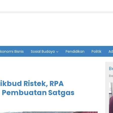
Ekonomi Bisnis
Sosial Budaya
Pendidikan
Politik
Ad
B
Be
ikbud Ristek, RPA
 Pembuatan Satgas