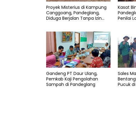
Proyek Misterius di Kampung
Kasat Bi
Canggoang, Pandeglang,
Pandegl
Diduga Berjalan Tanpa Izin
Penilai
yang Jelas
Pangan B
Gandeng PT Daur Ulang,
Sales M
Pemkab Kaji Pengolahan
Bentang
Sampah di Pandeglang
Pucuk d
Pulosari