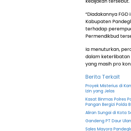
kebijakan tersebut.
“Diadakannya FGD i
Kabupaten Pandegl
terhadap perempuan,
Permendikbud terse
Ia menuturkan, pera
dalam keterlibatan
yang masih pro kon
Berita Terkait
Proyek Misterius di 
Izin yang Jelas
Kasat Binmas Polres 
Pangan Bergizi Polda 
Aliran Sungai di Kota 
Gandeng PT Daur Ulan
Sales Mayora Pandeg