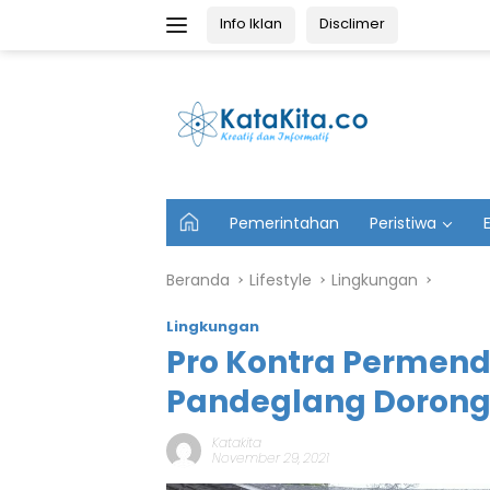
Langsung
Info Iklan
Disclimer
ke
konten
U
Pemerintahan
Peristiwa
t
a
m
Beranda
Lifestyle
Lingkungan
a
Lingkungan
Pro Kontra Permend
Pandeglang Dorong
Katakita
November 29, 2021