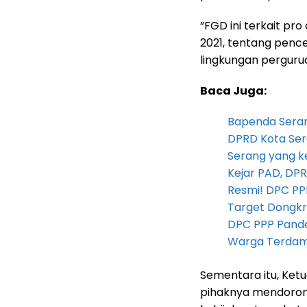
“FGD ini terkait pr
2021, tentang penc
lingkungan perguruan 
Baca Juga:
Bapenda Seran
DPRD Kota Ser
Serang yang k
Kejar PAD, D
Resmi! DPC PP
Target Dongkr
DPC PPP Pandeg
Warga Terdam
Sementara itu, Ket
pihaknya mendorong