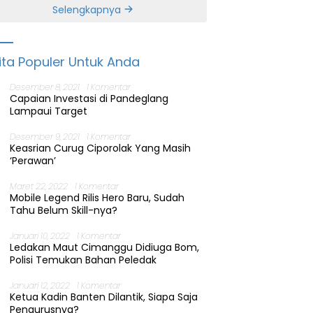
Banten
Selengkapnya
ita Populer Untuk Anda
Desember 8, 2021
1 Komentar
Capaian Investasi di Pandeglang
Lampaui Target
Desember 9, 2021
1 Komentar
Keasrian Curug Ciporolak Yang Masih
‘Perawan’
Maret 22, 2022
1 Komentar
Mobile Legend Rilis Hero Baru, Sudah
Tahu Belum Skill-nya?
Januari 10, 2022
1 Komentar
Ledakan Maut Cimanggu Didiuga Bom,
Polisi Temukan Bahan Peledak
Januari 12, 2022
1 Komentar
Ketua Kadin Banten Dilantik, Siapa Saja
Pengurusnya?