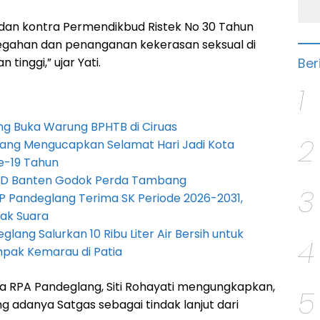
o dan kontra Permendikbud Ristek No 30 Tahun
egahan dan penanganan kekerasan seksual di
Ber
tinggi,” ujar Yati.
1
g Buka Warung BPHTB di Ciruas
2
ang Mengucapkan Selamat Hari Jadi Kota
e-19 Tahun
PRD Banten Godok Perda Tambang
3
P Pandeglang Terima SK Periode 2026-2031,
ak Suara
lang Salurkan 10 Ribu Liter Air Bersih untuk
4
pak Kemarau di Patia
ua RPA Pandeglang, Siti Rohayati mengungkapkan,
5
 adanya Satgas sebagai tindak lanjut dari