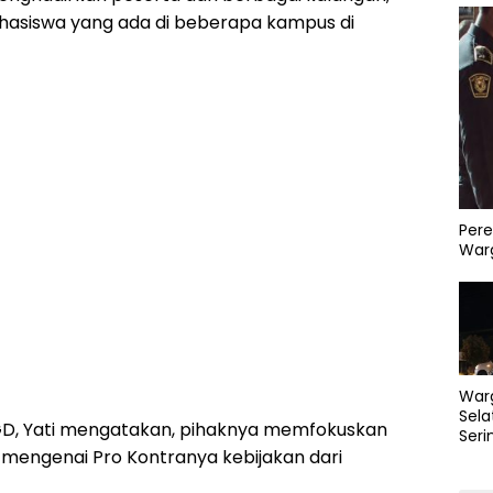
hasiswa yang ada di beberapa kampus di
Pere
Warg
War
Sela
GD, Yati mengatakan, pihaknya memfokuskan
Seri
PLN 
engenai Pro Kontranya kebijakan dari
Perb