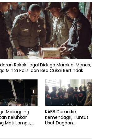
daran Rokok Ilegal Diduga Marak di Menes,
a Minta Polisi dan Bea Cukai Bertindak
ga Malingping
KABB Demo ke
tan Keluhkan
Kemendagri, Tuntut
ng Mati Lampu,
Usut Dugaan
Didesak Segera
Pelanggaran Sumpah
aiki Layanan
Jabatan Gubernur