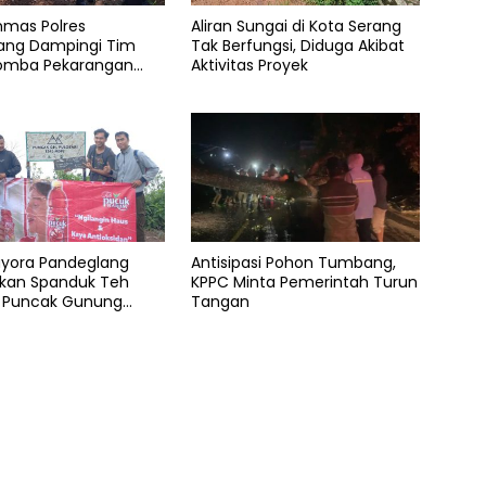
nmas Polres
Aliran Sungai di Kota Serang
ang Dampingi Tim
Tak Berfungsi, Diduga Akibat
 Lomba Pekarangan
Aktivitas Proyek
ergizi Polda Banten
ayora Pandeglang
Antisipasi Pohon Tumbang,
kan Spanduk Teh
KPPC Minta Pemerintah Turun
i Puncak Gunung
Tangan