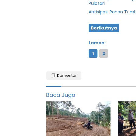
Pulosari
Antisipasi Pohon Tum
Berikutnya
Laman:
1
2
featured
Komentar
FGD
RPA
Baca Juga
Pandegkang