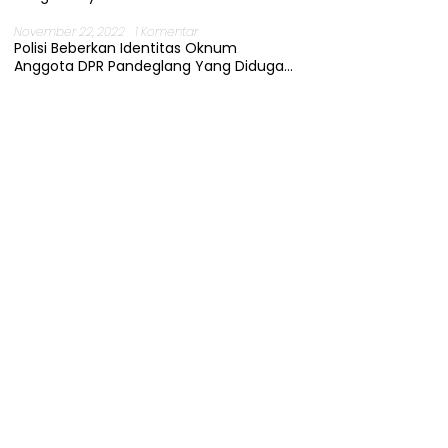
November 22, 2022
1 Komentar
Polisi Beberkan Identitas Oknum
Anggota DPR Pandeglang Yang Diduga
Terjerat Kasus Cabul