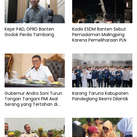
Dana
alokasi
khusus
featured
Kejar PAD, DPRD Banten
Kadis ESDM Banten Sebut
Godok Perda Tambang
Pemadaman Malingping
Info
Karena Pemeliharaan PLN
pandeglang
Jakamantul
Jalan
Marapat
Pandeglang
Gubernur Andra Soni Turun
Karang Taruna Kabupaten
Proyek
Tangan Tangani PMI Asal
Pandeglang Resmi Dilantik
Serang yang Tertahan di
Arab Saudi