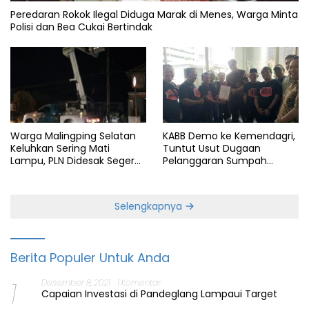
Peredaran Rokok Ilegal Diduga Marak di Menes, Warga Minta
Polisi dan Bea Cukai Bertindak
KABB Demo ke Kemendagri,
Warga Malingping Selatan
Tuntut Usut Dugaan
Keluhkan Sering Mati
Pelanggaran Sumpah
Lampu, PLN Didesak Segera
Jabatan Gubernur Banten
Perbaiki Layanan
Selengkapnya
Berita Populer Untuk Anda
1
Desember 8, 2021
1 Komentar
Capaian Investasi di Pandeglang Lampaui Target