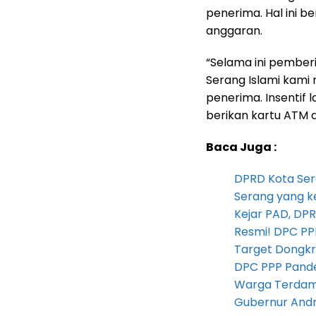
penerima. Hal ini 
anggaran.
“Selama ini pemberia
Serang Islami kam
penerima. Insentif
berikan kartu ATM da
Baca Juga :
DPRD Kota Ser
Serang yang k
Kejar PAD, D
Resmi! DPC PP
Target Dongkr
DPC PPP Pandeg
Warga Terdam
Gubernur Andra 