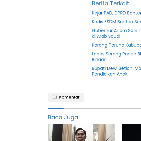
Berita Terkait
Kejar PAD, DPRD Ban
Kadis ESDM Banten S
Gubernur Andra Soni 
di Arab Saudi
Karang Taruna Kabupa
Lapas Serang Panen B
Binaan
Bupati Dewi Setiani M
Pendidikan Anak
Berita
kabupaten
Komentar
featured
Baca Juga
Guru
Info
serang