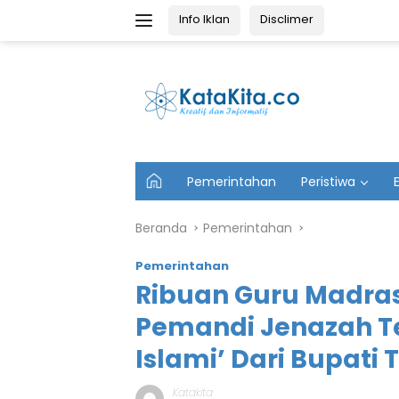
Langsung
Info Iklan
Disclimer
ke
konten
U
Pemerintahan
Peristiwa
t
a
m
Beranda
Pemerintahan
a
Pemerintahan
Ribuan Guru Madras
Pemandi Jenazah Te
Islami’ Dari Bupati 
Katakita