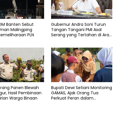
SDM Banten Sebut
Gubernur Andra Soni Turun
an Malingping
Tangan Tangani PMI Asal
Pemeliharaan PLN
Serang yang Tertahan di Arab
Saudi
erang Panen Blewah
Bupati Dewi Setiani Monitoring
ur, Hasil Pembinaan
GAMAS, Ajak Orang Tua
rian Warga Binaan
Perkuat Peran dalam
Pendidikan Anak