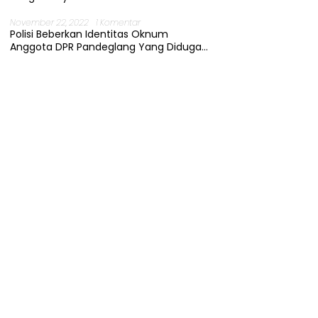
November 22, 2022
1 Komentar
Polisi Beberkan Identitas Oknum
Anggota DPR Pandeglang Yang Diduga
Terjerat Kasus Cabul