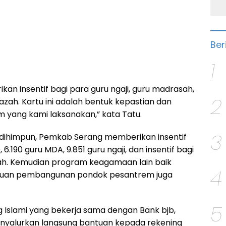
Ber
1
kan insentif bagi para guru ngaji, guru madrasah,
2
zah. Kartu ini adalah bentuk kepastian dan
m yang kami laksanakan,” kata Tatu.
3
dihimpun, Pemkab Serang memberikan insentif
 6.190 guru MDA, 9.851 guru ngaji, dan insentif bagi
ah. Kemudian program keagamaan lain baik
4
tuan pembangunan pondok pesantrem juga
5
g Islami yang bekerja sama dengan Bank bjb,
yalurkan langsung bantuan kepada rekening