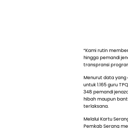
“Kami rutin memberi
hingga pemandi jena
transpransi progra
Menurut data yang 
untuk 1.165 guru TPQ,
348 pemandi jenaz
hibah maupun ban
terlaksana.
Melalui Kartu Seran
Pemkab Serang men