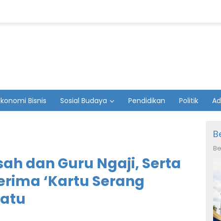
Ekonomi Bisnis
Sosial Budaya
Pendidikan
Politik
Ad
B
Be
ah dan Guru Ngaji, Serta
rima ‘Kartu Serang
Tatu