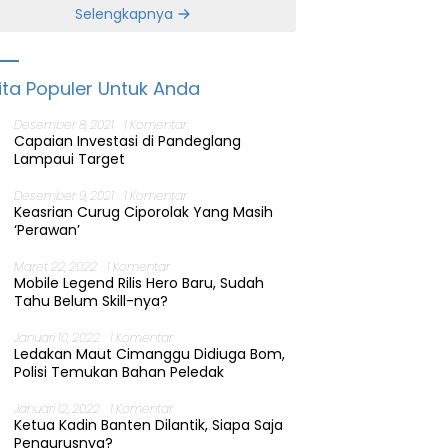
Banten
Selengkapnya
ita Populer Untuk Anda
Desember 8, 2021
1 Komentar
Capaian Investasi di Pandeglang
Lampaui Target
Desember 9, 2021
1 Komentar
Keasrian Curug Ciporolak Yang Masih
‘Perawan’
Maret 22, 2022
1 Komentar
Mobile Legend Rilis Hero Baru, Sudah
Tahu Belum Skill-nya?
Januari 10, 2022
1 Komentar
Ledakan Maut Cimanggu Didiuga Bom,
Polisi Temukan Bahan Peledak
Januari 12, 2022
1 Komentar
Ketua Kadin Banten Dilantik, Siapa Saja
Pengurusnya?