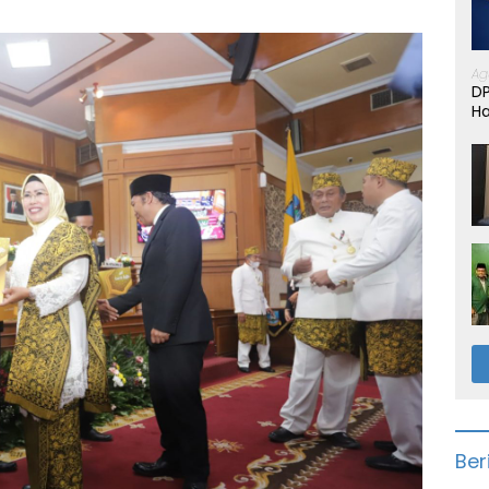
Ag
D
Ha
Ber