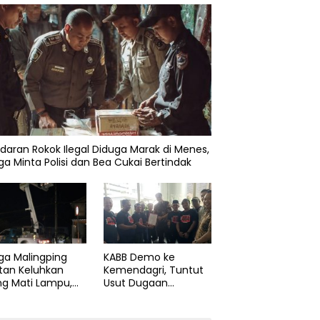
daran Rokok Ilegal Diduga Marak di Menes,
a Minta Polisi dan Bea Cukai Bertindak
KABB Demo ke
ga Malingping
Kemendagri, Tuntut
tan Keluhkan
Usut Dugaan
ng Mati Lampu,
Pelanggaran Sumpah
Didesak Segera
Jabatan Gubernur
aiki Layanan