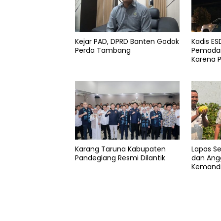
Kartu
islami
Madrasah
Kejar PAD, DPRD Banten Godok
Kadis E
Pemandi
Perda Tambang
Pemadam
jenazah
Karena 
Karang Taruna Kabupaten
Lapas S
Pandeglang Resmi Dilantik
dan Angg
Kemandi