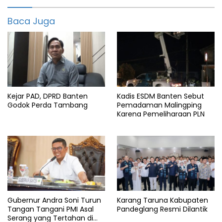
2022
Baca Juga
Bola
Brita
Diri
featured
Kejar PAD, DPRD Banten
Kadis ESDM Banten Sebut
Kalah
Godok Perda Tambang
Pemadaman Malingping
Karena Pemeliharaan PLN
Mengundurkan
Presiden
Sepak
Terkini
Vietnam
Gubernur Andra Soni Turun
Karang Taruna Kabupaten
Tangan Tangani PMI Asal
Pandeglang Resmi Dilantik
Serang yang Tertahan di