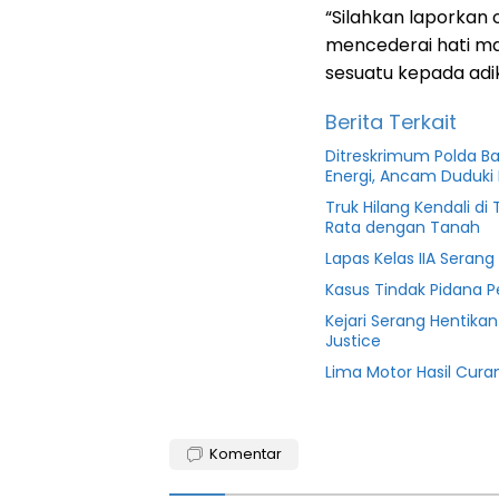
“Silahkan laporkan
mencederai hati ma
sesuatu kepada adik
Berita Terkait
Ditreskrimum Polda B
Energi, Ancam Duduki 
Truk Hilang Kendali d
Rata dengan Tanah
Lapas Kelas IIA Seran
Kasus Tindak Pidana 
Kejari Serang Hentika
Justice
Lima Motor Hasil Cura
Banten
Komentar
featured