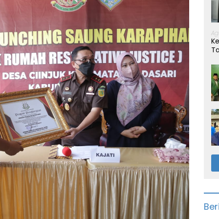
Ag
Ke
T
Ber