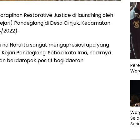
arapihan Restorative Justice di launching oleh
ejari) Pandeglang di Desa Ciinjuk, Kecamatan
4/2022).
Irna Narulita sangat mengapresiasi apa yang
h Kejari Pandeglang. Sebab kata Irna, hadirnya
an berdampak positif bagi daerah.
Pere
Warg
War
Sela
Seri
PLN 
Perb