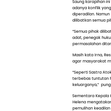
Saung karapihan ini
adanya konflik yang
diperadilan. Namun
dilibatkan semua p
“Semua pihak diliba
adat, penegak huku
permasalahan ditan
Masih kata Irna, Re
agar masyarakat m
“Seperti Sastra Ato
terbebas tuntutan 
keluarganya,” pung
Sementara Kepala K
Helena mengatakan
pemulihan keadilan