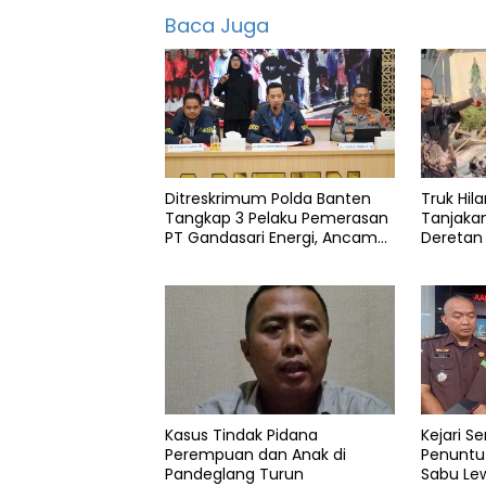
irna
Baca Juga
Justice
Kejari
Kejati
Narulita
Ditreskrimum Polda Banten
Truk Hila
Pandeglang
Tangkap 3 Pelaku Pemerasan
Tanjaka
PT Gandasari Energi, Ancam
Deretan
Restorative
Duduki Kapal
Pandegl
Tanah
Kasus Tindak Pidana
Kejari S
Perempuan dan Anak di
Penuntu
Pandeglang Turun
Sabu Lew