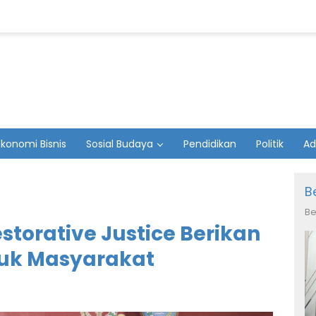
Ekonomi Bisnis
Sosial Budaya
Pendidikan
Politik
Ad
B
Be
storative Justice Berikan
uk Masyarakat