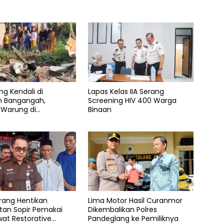
ng Kendali di
Lapas Kelas IIA Serang
n Bangangah,
Screening HIV 400 Warga
 Warung di
Binaan
ang Rata dengan
erang Hentikan
Lima Motor Hasil Curanmor
tan Sopir Pemakai
Dikembalikan Polres
at Restorative
Pandeglang ke Pemiliknya