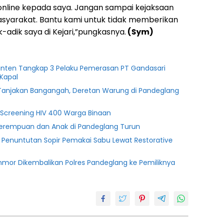
 online kepada saya. Jangan sampai kejaksaan
syarakat. Bantu kami untuk tidak memberikan
-adik saya di Kejari,”pungkasnya.
(Sym)
anten Tangkap 3 Pelaku Pemerasan PT Gandasari
Kapal
i Tanjakan Bangangah, Deretan Warung di Pandeglang
g Screening HIV 400 Warga Binaan
Perempuan dan Anak di Pandeglang Turun
n Penuntutan Sopir Pemakai Sabu Lewat Restorative
nmor Dikembalikan Polres Pandeglang ke Pemiliknya