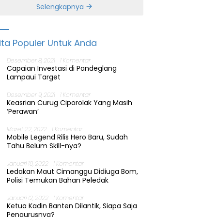
Banten
Selengkapnya
ita Populer Untuk Anda
Desember 8, 2021
1 Komentar
Capaian Investasi di Pandeglang
Lampaui Target
Desember 9, 2021
1 Komentar
Keasrian Curug Ciporolak Yang Masih
‘Perawan’
Maret 22, 2022
1 Komentar
Mobile Legend Rilis Hero Baru, Sudah
Tahu Belum Skill-nya?
Januari 10, 2022
1 Komentar
Ledakan Maut Cimanggu Didiuga Bom,
Polisi Temukan Bahan Peledak
Januari 12, 2022
1 Komentar
Ketua Kadin Banten Dilantik, Siapa Saja
Pengurusnya?