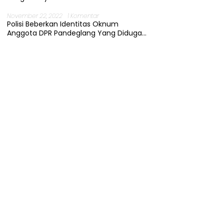
November 22, 2022
1 Komentar
Polisi Beberkan Identitas Oknum
Anggota DPR Pandeglang Yang Diduga
Terjerat Kasus Cabul