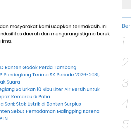
Ber
 dan masyarakat kami ucapkan terimakasih, ini
ndusifitas daerah dan mengurangi stigma buruk
1
 Irna.
2
PRD Banten Godok Perda Tambang
P Pandeglang Terima SK Periode 2026-2031,
3
ak Suara
lang Salurkan 10 Ribu Liter Air Bersih untuk
pak Kemarau di Patia
4
Soni: Stok Listrik di Banten Surplus
anten Sebut Pemadaman Malingping Karena
PLN
5