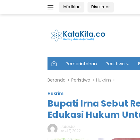
Langsung
Info Iklan
Disclimer
ke
konten
U
Pemerintahan
Peristiwa
t
a
m
Beranda
Peristiwa
Hukrim
a
Hukrim
Bupati Irna Sebut Re
Edukasi Hukum Unt
Katakita
April 11, 2022