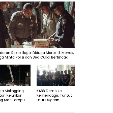
daran Rokok Ilegal Diduga Marak di Menes,
a Minta Polisi dan Bea Cukai Bertindak
ga Malingping
KABB Demo ke
tan Keluhkan
Kemendagri, Tuntut
ng Mati Lampu,
Usut Dugaan
Didesak Segera
Pelanggaran Sumpah
aiki Layanan
Jabatan Gubernur