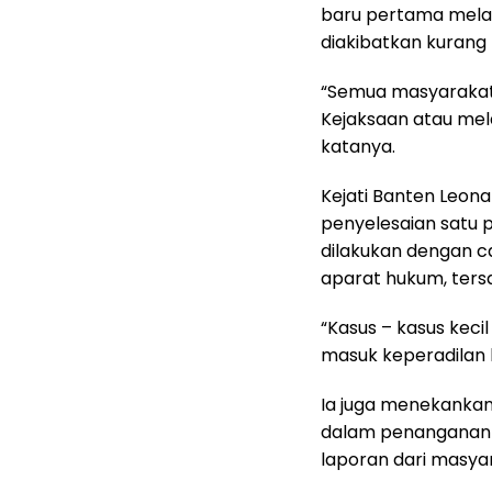
baru pertama mela
diakibatkan kurang l
“Semua masyarakat
Kejaksaan atau melal
katanya.
Kejati Banten Leon
penyelesaian satu 
dilakukan dengan c
aparat hukum, ters
“Kasus – kasus kecil
masuk keperadilan 
Ia juga menekankan
dalam penanganan k
laporan dari masya