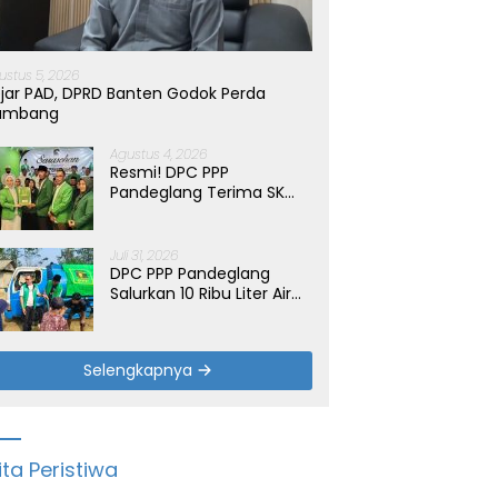
ustus 5, 2026
jar PAD, DPRD Banten Godok Perda
ambang
Agustus 4, 2026
Resmi! DPC PPP
Pandeglang Terima SK
Periode 2026-2031, Target
Dongkrak Suara
Juli 31, 2026
DPC PPP Pandeglang
Salurkan 10 Ribu Liter Air
Bersih untuk Warga
Terdampak Kemarau di
Patia
Selengkapnya
ita Peristiwa